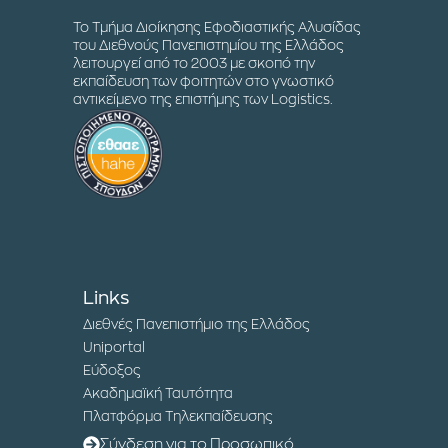
Το Τμήμα Διοίκησης Εφοδιαστικής Αλυσίδας
του Διεθνούς Πανεπιστημίου της Ελλάδος
λειτουργεί από το 2003 με σκοπό την
εκπαίδευση των φοιτητών στο γνωστικό
αντικείμενο της επιστήμης των Logistics.
Links
Διεθνές Πανεπιστήμιο της Ελλάδος
Uniportal
Εύδοξος
Ακαδημαϊκή Ταυτότητα
Πλατφόρμα Τηλεκπαίδευσης
Σύνδεση για το Προσωπικό