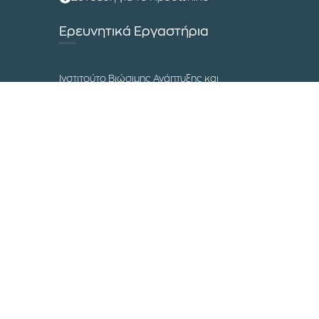
Ερευνητικά Εργαστήρια
Ινστιτούτο Βιώσιμης Ανάπτυξης και
Κυκλικής Οικονομίας
Εργαστήριο Ανθρωπιστικών Logistics
Διεθνές Συνέδριο Εφοδιαστικής
Αλυσίδας
Μουσείο Επιστήμης και Τεχνολογίας
Επικοινωνία
Τα Campuses του ΔΙΠΑΕ