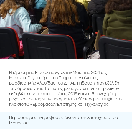
Η ίδρυση του Μουσείου έγινε τον Μάιο του 2021 ως
Μουσείο-Εργαστήριο του Τμήματος Διοίκησης
Εφοδιαστικής Αλυσίδας του ΔΙΠΑΕ. Η ίδρυση ήταν εξέλιξη
των δράσεων του Τμήματος με οργάνωση επιστημονικών
εκδηλώσεων, που από το έτος 2015 και για 5 συνεχή έτη
μέχρι και το έτος 2019 πραγματοποιήθηκαν με επιτυχία στο
πλαίσιο των Εβδομάδων Επιστήμης και Τεχνολογίας.
Περισσότερες πληροφορίες δίνονται στον ιστοχώρο του
Μουσείου: