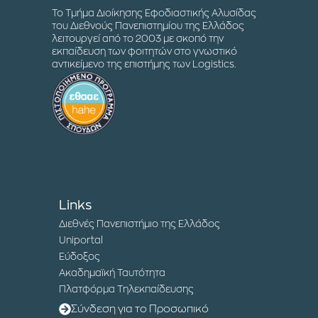
Το Τμήμα Διοίκησης Εφοδιαστικής Αλυσίδας
του Διεθνούς Πανεπιστημίου της Ελλάδος
λειτουργεί από το 2003 με σκοπό την
εκπαίδευση των φοιτητών στο γνωστικό
αντικείμενο της επιστήμης των Logistics.
Links
Διεθνές Πανεπιστήμιο της Ελλάδος
Uniportal
Εύδοξος
Ακαδημαϊκή Ταυτότητα
Πλατφόρμα Τηλεκπαίδευσης
Σύνδεση για το Προσωπικό