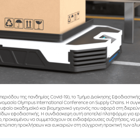
 περιόδου της πανδημίας Covid-19), το Τμήμα Διοίκησης Εφοδιαστικ
ονομασία Olympus International Conference on Supply Chains. H συ
ρυφαίο ακαδημαϊκό και βιομηχανικό γεγονός που αφορά στη διερεύ
σίδων εφοδιαστικής. Η συνδιάσκεψη αυτή αποτελεί πλατφόρμα για ερε
ο, προκειμένου να συμμετάσχουν σε ενδιαφέρουσες συζητήσεις, να μ
μετώπιση προκλήσεων και ευκαιριών στη σύγχρονη πρακτική των αλ