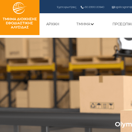
Έχετε ερωτήσεις;
+30 23510 20940
logisticsgram@l
ΑΡΧΙΚΗ
ΤΜΗΜΑ
ΠΡΟΣΩΠΙΚ
Olymp