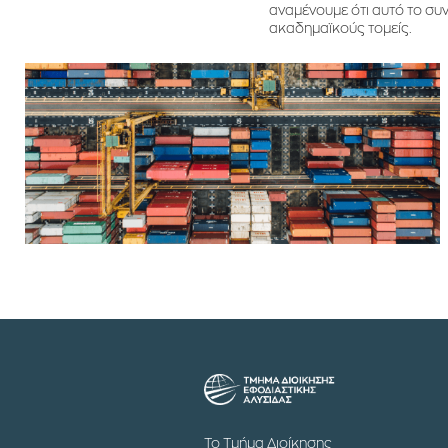
αναμένουμε ότι αυτό το συ
ακαδημαϊκούς τομείς.
Το Τμήμα Διοίκησης