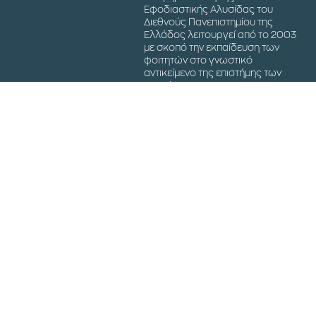
Εφοδιαστικής Αλυσίδας του
Διεθνούς Πανεπιστημίου της
Ελλάδος λειτουργεί από το 2003
με σκοπό την εκπαίδευση των
φοιτητών στο γνωστικό
αντικείμενο της επιστήμης των
Logistics.
Powered by
Pi tech