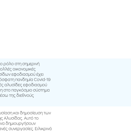
ιο ρόλο στη σημερινή
πολλές οικονομικές
σίδων εφοδιασμού έχει
ρόσφατη πανδημία Covid-19
λές αλυσίδες εφοδιασμού
ση στο παγκόσμιο σύστημα
μέσω της διεθνούς
υσίαση και δημοσίευση των
ς Αλυσίδας. Αυτό το
, να δημιουργήσουν
νές συνεργασίες. Ειλικρινά