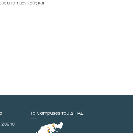
ύς επιστημονικούς και
ία
Τα Campuses του ΔΙΠΑΕ
0 20940