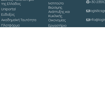
+30 2351
Ινστιτούτο
της Ελλάδος
Βιώσιμης
Uniportal
logisticsg
Ανάπτυξης και
Εύδοξος
Κυκλικής
info@logis
Ακαδημαϊκή Ταυτότητα
Οικονομίας
Πλατφόρμα
Εργαστήριο
Κανελλοπ
Τηλεκπαίδευσης
Ανθρωπιστικών
60100 Κα
Logistics
Σύνδεση για το
Διεθνές
Προσωπικό
Συνέδριο
Εφοδιαστικής
Αλυσίδας
Μουσείο
Επιστήμης και
Τεχνολογίας