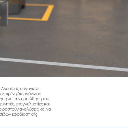
ής Αλυσίδας οργανώνει
γκεκριμένη διοργάνωση
νηση και την προώθηση του
υνητές, επαγγελματίες και
οιραστούν αναλύσεις και να
υσίδων εφοδιαστικής