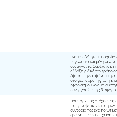
Αναμφισβήτητα, τα logistic
παγκοσμιοποιημένη οικονομ
συναλλαγές. Σύμφωνα με τ
αλλάξει ριζικά τον τρόπο 
έφερε στην επιφάνεια την 
στο ξέσπασμά της και η ε
εφοδιασμού. Αναμφισβήτητα
συνεργασίας, της διαφοροπ
Πρωταρχικός στόχος της Ol
πιο πρόσφατων επιστημονικ
συνέδριο παρέχει πολύτιμε
ερευνητικές και επιχειρημα