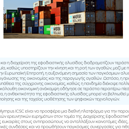
s και η διαχείριση της εφοδιαστικής αλυσίδας διαδραματίζουν τεράστ
ία, καθώς υποστηρίζουν την κίνηση και τη ροή των αγαθών, μαζί με 
ην Ευρωπαϊκή Επιτροπή, η αυξανόμενη σημασία των παγκόσμιων αλυ
οργάνωσης της οικονομίας και της παραγωγής αγαθών. Ωστόσο, η π
ευπάθεια της σύγχρονης οικονομίας, καθώς η πανδημία διέκοψε πολ
πακόλουθη οικονομική ανάκαμψη οδήγησε σε τεράστια περαιτέρω πίε
, η ανθεκτικότητα της εφοδιαστικής αλυσίδας μπορεί να βελτιωθεί 
οίησης και της ταχείας υιοθέτησης των ψηφιακών τεχνολογιών.
ympus ICSC είναι να προσφέρει μια διεθνή πλατφόρμα για την παρο
ών ερευνητικών ευρημάτων στον τομέα της Διαχείρισης Εφοδιαστική
ς ευκαιρίες στους αντιπροσώπους να ανταλλάξουν καινοτόμες ιδέες
τικές συνδέσεις και να προωθήσουν παγκόσμιες συνεργασίες για πιθα