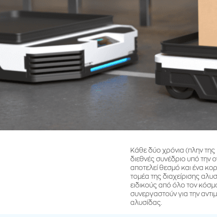
Κάθε δύο χρόνια (πλην της
διεθνές συνέδριο υπό την 
αποτελεί θεσμό και ένα κο
τομέα της διαχείρισης αλυ
ειδικούς από όλο τον κόσμ
συνεργαστούν για την αντι
αλυσίδας.