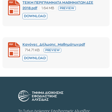
ΤΕΙΚΜ ΠΕΡΙΓΡΑΜΜΑΤΑ ΜΑΘΗΜΑΤΩΝ ΔΣΕ
1.64 MB
2018.pdf
PREVIEW
DOWNLOAD
Κανόνες_Δήλωσης_Μαθημάτων.pdf
714.71 KB
PREVIEW
DOWNLOAD
Το Τμήμα Διοίκησης Εφοδιαστικής Αλυσίδας