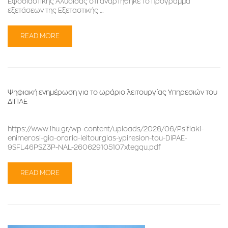
Εφοδιαστικής Αλυσίδας ότι αναρτήθηκε το πρόγραμμα
εξετάσεων της Εξεταστικής …
READ MORE
Ψηφιακή ενημέρωση για το ωράριο λειτουργίας Υπηρεσιών του
ΔΙΠΑΕ
https://www.ihu.gr/wp-content/uploads/2026/06/Psifiaki-
enimerosi-gia-oraria-leitourgias-ypiresion-tou-DiPAE-
9SFL46PSZ3P-NAL-260629105107xtegqu.pdf
READ MORE