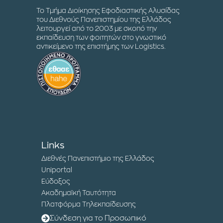
Το Τμήμα Διοίκησης Εφοδιαστικής Αλυσίδας
του Διεθνούς Πανεπιστημίου της Ελλάδος
λειτουργεί από το 2003 με σκοπό την
εκπαίδευση των φοιτητών στο γνωστικό
αντικείμενο της επιστήμης των Logistics.
Links
Διεθνές Πανεπιστήμιο της Ελλάδος
Uniportal
Εύδοξος
Ακαδημαϊκή Ταυτότητα
Πλατφόρμα Τηλεκπαίδευσης
Σύνδεση για το Προσωπικό