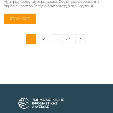
Αξιότιμες κυρίες, αξιότιμοι κύριοι, Σας ενημερώνουμε ότι η
δημόσια υποστήριξη της διδακτορικής διατριβής του κ. …
READ MORE
1
2
…
27