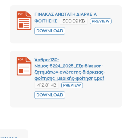
ΠΙΝΑΚΑΣ ΑΝΩΤΑΤΗ ΔΙΑΡΚΕΙΑ
300.09 KB
ΦΟΙΤΗΣΗΣ
PREVIEW
DOWNLOAD
Άρθρο-130-
Νόμος-5224_2025_Εξειδίκευση-
ζητημάτων-ανώτατης-διάρκειας-
φοίτησης_μερικής-φοίτησης.pdf
412.81 KB
PREVIEW
DOWNLOAD