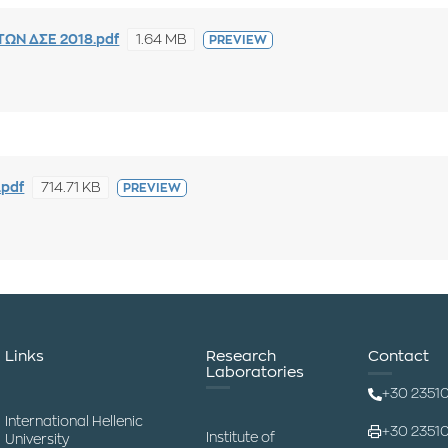
1.64 MB
ΩΝ ΔΣΕ 2018.pdf
PREVIEW
714.71 KB
pdf
PREVIEW
Links
Research
Contact
Laboratories
+30 2351
International Hellenic
+30 2351
Institute of
University