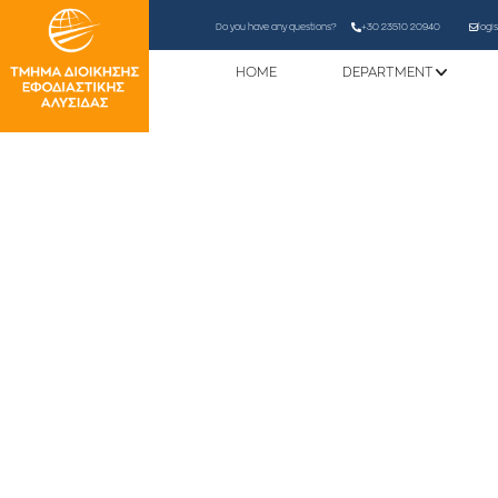
Do you have any questions?
+30 23510 20940
logi
HOME
DEPARTMENT