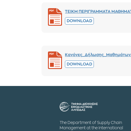
ΤΕΙΚΜ ΠΕΡΙΓΡΑΜΜΑΤΑ ΜΑΘΗΜΑΤ
DOWNLOAD
Κανόνες_Δήλωσης_Μαθημάτων.
DOWNLOAD
The Department of Supply Chain
Management at the International