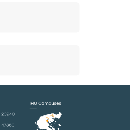
IHU Campuses
0 20940
0 47860