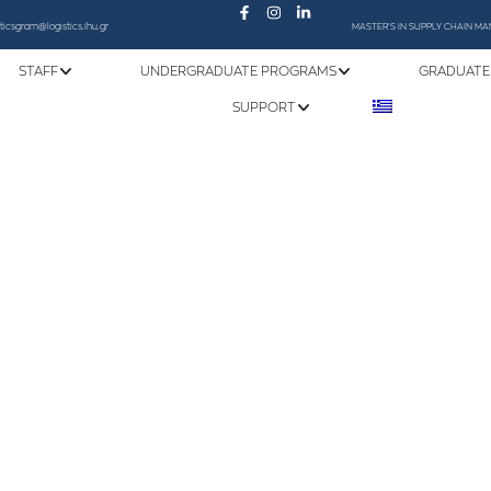
sticsgram@logistics.ihu.gr
MASTER'S IN SUPPLY CHAIN 
STAFF
UNDERGRADUATE PROGRAMS
GRADUATE
SUPPORT
Curriculum of Studies