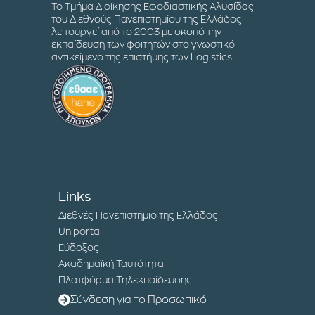
Το Τμήμα Διοίκησης Εφοδιαστικής Αλυσίδας
του Διεθνούς Πανεπιστημίου της Ελλάδος
λειτουργεί από το 2003 με σκοπό την
εκπαίδευση των φοιτητών στο γνωστικό
αντικείμενο της επιστήμης των Logistics.
Links
Διεθνές Πανεπιστήμιο της Ελλάδος
Uniportal
Εύδοξος
Ακαδημαϊκή Ταυτότητα
Πλατφόρμα Τηλεκπαίδευσης
Σύνδεση για το Προσωπικό