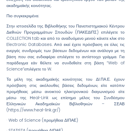
ακαδημαϊκής κοινότητας.
Πιο συγκεκριμένα:
Στην ιστοσελίδα της Βιβλιοθήκης του Πανεπιστημιακού Κέντρου
Διεθνών Προγραμμάτων Σπουδών (ΠΑΚΕΔIΠΣ) επιλέγετε το
COLLECTION tab και από το αναδυόμενο μενού κάνετε κλικ στο
Electronic Databases. Από εκεί έχετε πρόσβαση σε όλες τις
ενεργές συνδρομές των βάσεων δεδομένων και ανάλογα με τη
βάση που σας ενδιαφέρει επιλέγετε το αντίστοιχο γράμμα. Για
παράδειγμα εάν θέλετε να συνδεθείτε στη βάση “Web of
Science”επιλέγετε το W.
Τα μέλη της ακαδημαϊκής κοινότητας του ΔΙ.ΠΑ.Ε. έχουν
πρόσβαση στις ακόλουθες βάσεις δεδομένων, είτε κατόπιν
προμήθειας μέσω ανοικτού ηλεκτρονικού διαγωνισμού είτε
μέσω της Ηeal-Link ως επίσημο μέλος του Συνδέσμου
Ελληνικών Ακαδημαϊκών Βιβλιοθηκών – ΣΕΑΒ
(https://www.heal-link.gr/)
· Web of Science (προμήθεια ΔΙΠΑΕ)
· STATISTA (προμήθεια ΔΙΠΑΕ)