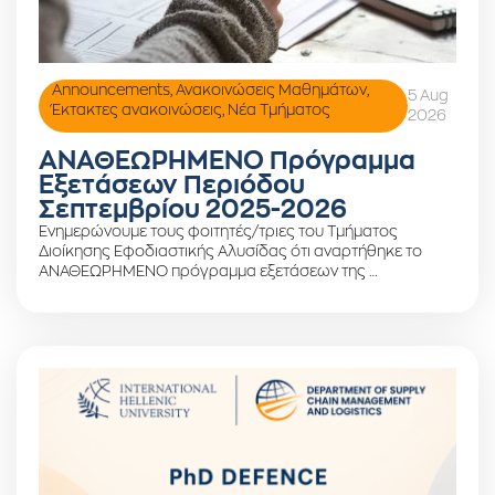
Announcements
,
Ανακοινώσεις Μαθημάτων
,
5 Aug
Έκτακτες ανακοινώσεις
,
Νέα Τμήματος
2026
ΑΝΑΘΕΩΡΗΜΕΝΟ Πρόγραμμα
Εξετάσεων Περιόδου
Σεπτεμβρίου 2025-2026
Ενημερώνουμε τους φοιτητές/τριες του Τμήματος
Διοίκησης Εφοδιαστικής Αλυσίδας ότι αναρτήθηκε το
ΑΝΑΘΕΩΡΗΜΕΝΟ πρόγραμμα εξετάσεων της …