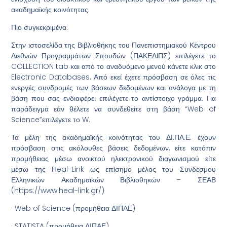
ακαδημαϊκής κοινότητας.
Πιο συγκεκριμένα:
Στην ιστοσελίδα της Βιβλιοθήκης του Πανεπιστημιακού Κέντρου
Διεθνών Προγραμμάτων Σπουδών (ΠΑΚΕΔIΠΣ) επιλέγετε το
COLLECTION tab και από το αναδυόμενο μενού κάνετε κλικ στο
Electronic Databases. Από εκεί έχετε πρόσβαση σε όλες τις
ενεργές συνδρομές των βάσεων δεδομένων και ανάλογα με τη
βάση που σας ενδιαφέρει επιλέγετε το αντίστοιχο γράμμα. Για
παράδειγμα εάν θέλετε να συνδεθείτε στη βάση “Web of
Science”επιλέγετε το W.
Τα μέλη της ακαδημαϊκής κοινότητας του ΔΙ.ΠΑ.Ε. έχουν
πρόσβαση στις ακόλουθες βάσεις δεδομένων, είτε κατόπιν
προμήθειας μέσω ανοικτού ηλεκτρονικού διαγωνισμού είτε
μέσω της Ηeal-Link ως επίσημο μέλος του Συνδέσμου
Ελληνικών Ακαδημαϊκών Βιβλιοθηκών – ΣΕΑΒ
(https://www.heal-link.gr/)
· Web of Science (προμήθεια ΔΙΠΑΕ)
· STATISTA (προμήθεια ΔΙΠΑΕ)