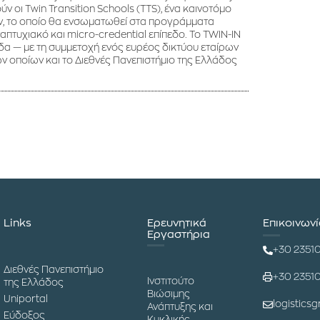
οι Twin Transition Schools (TTS), ένα καινοτόμο
ν, το οποίο θα ενσωματωθεί στα προγράμματα
τυχιακό και micro-credential επίπεδο. Το TWIN-IN
λάδα — με τη συμμετοχή ενός ευρέος δικτύου εταίρων
ων οποίων και το Διεθνές Πανεπιστήμιο της Ελλάδος
Links
Ερευνητικά
Επικοινων
Εργαστήρια
+30 2351
Διεθνές Πανεπιστήμιο
+30 2351
Ινστιτούτο
της Ελλάδος
Βιώσιμης
Uniportal
logisticsg
Ανάπτυξης και
Εύδοξος
Κυκλικής