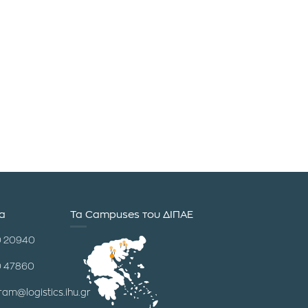
ία
Τα Campuses του ΔΙΠΑΕ
0 20940
0 47860
ram@logistics.ihu.gr