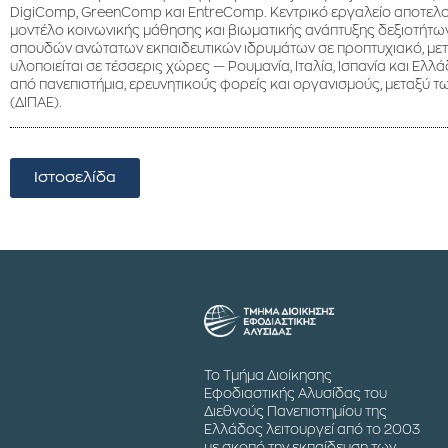
DigiComp, GreenComp και EntreComp. Κεντρικό εργαλείο αποτελούν 
μοντέλο κοινωνικής μάθησης και βιωματικής ανάπτυξης δεξιοτήτω
σπουδών ανώτατων εκπαιδευτικών ιδρυμάτων σε προπτυχιακό, μεταπ
υλοποιείται σε τέσσερις χώρες — Ρουμανία, Ιταλία, Ισπανία και Ελ
από πανεπιστήμια, ερευνητικούς φορείς και οργανισμούς, μεταξύ τ
(ΔΙΠΑΕ).
Ιστοσελίδα
Το Τμήμα Διοίκησης
Εφοδιαστικής Αλυσίδας του
Διεθνούς Πανεπιστημίου της
Ελλάδος λειτουργεί από το 2003
με σκοπό την εκπαίδευση των