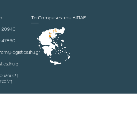
ία
Τα Campuses του ΔΙΠΑΕ
0 20940
0 47860
ram@logistics.ihu.gr
tics.ihu.gr
ούλου 2 |
τερίνη