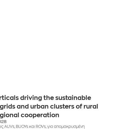
ticals driving the sustainable
ids and urban clusters of rural
egional cooperation
028
ς AUVs, BUOYs και ROVs, για απομακρυσμένη