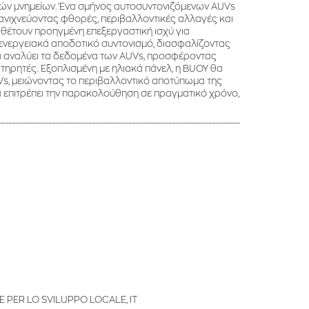
ών μνημείων. Ένα σμήνος αυτοσυντονιζόμενων AUVs
 ανιχνεύοντας φθορές, περιβαλλοντικές αλλαγές και
θέτουν προηγμένη επεξεργαστική ισχύ για
ενεργειακά αποδοτικό συντονισμό, διασφαλίζοντας
θα αναλύει τα δεδομένα των AUVs, προσφέροντας
ηρητές. Εξοπλισμένη με ηλιακά πάνελ, η BUOY θα
Vs, μειώνοντας το περιβαλλοντικό αποτύπωμα της
επιτρέπει την παρακολούθηση σε πραγματικό χρόνο,
E PER LO SVILUPPO LOCALE, IT