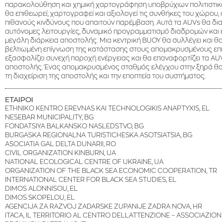
παρακολούθηση και χημική χαρτογράφηση υποβρύχιων πολιτιστικ
θα επιθεωρεί, χαρτογραφεί και αξιολογεί τις συνθήκες του χώρου,
πιθανούς κινδύνους που απαιτούν παρέμβαση. Αυτά τα AUVs θα δια
αυτόνομες λειτουργίες, δυναμικό προγραμματισμό διαδρομών και 
μεγάλη διάρκεια αποστολής. Μια κεντρική BUOY θα συλλέγει και 
βελτιωμένη επίγνωση της κατάστασης στους απομακρυσμένους επιτ
εξασφαλίζει συνεχή παροχή ενέργειας και θα επαναφορτίζει τα AU
αποστολής. Ένας απομακρυσμένος σταθμός ελέγχου στην ξηρά θα 
τη διαχείριση της αποστολής και την εποπτεία του συστήματος.
ΕΤΑΙΡΟΙ
ETHNIKO KENTRO EREVNAS KAI TECHNOLOGIKIS ANAPTYXIS, EL
NESEBAR MUNICIPALITY, BG
FONDATSIYA BALKANSKO NASLEDSTVO, BG
BURGASKA REGIONALNA TURISTICHESKA ASOTSIATSIA, BG
ASOCIATIA GAL DELTA DUNARII, RO
CIVIL ORGANIZATION KINBURN, UA
NATIONAL ECOLOGICAL CENTRE OF UKRAINE, UA
ORGANIZATION OF THE BLACK SEA ECONOMIC COOPERATION, TR
INTERNATIONAL CENTER FOR BLACK SEA STUDIES, EL
DIMOS ALONNISOU, EL
DIMOS SKOPELOU, EL
AGENCIJA ZA RAZVOJ ZADARSKE ZUPANIJE ZADRA NOVA, HR
ITACA, IL TERRITORIO AL CENTRO DELLATTENZIONE – ASSOCIAZION