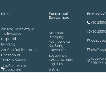
Links
Ερευνητικά
Επικοινων
Εργαστήρια
+30 2351
Διεθνές Πανεπιστήμιο
+30 2351
Ινστιτούτο
της Ελλάδος
Βιώσιμης
Uniportal
logisticsg
Ανάπτυξης και
Εύδοξος
Κυκλικής
info@logis
Ακαδημαϊκή Ταυτότητα
Οικονομίας
Πλατφόρμα
Εργαστήριο
Κανελλοπ
Τηλεκπαίδευσης
Ανθρωπιστικών
60100 Κα
Logistics
Σύνδεση για το
Διεθνές
Προσωπικό
Συνέδριο
Εφοδιαστικής
Αλυσίδας
Μουσείο
Επιστήμης και
Τεχνολογίας