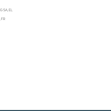
 SA, EL
 FR