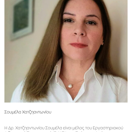
Σουμέλα Χατζηαντωνίου
H Δρ. Χατζηαντωνίου Σουμέλα είναι μέλος του Εργαστηριακού