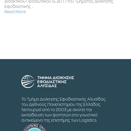
Διδακτικού Προσωπικού (Ε.ΔΙ.Π.) του Τμήματος Διοίκησης
Εφοδιαστικής …
Read More
Το Τμήμα Διοίκησης Εφοδιαστικής Αλυσίδας
του Διεθνούς Πανεπιστημίου της Ελλάδος
λειτουργεί από το 2003 με σκοπό την
εκπαίδευση των φοιτητών στο γνωστικό
αντικείμενο της επιστήμης των Logistics.