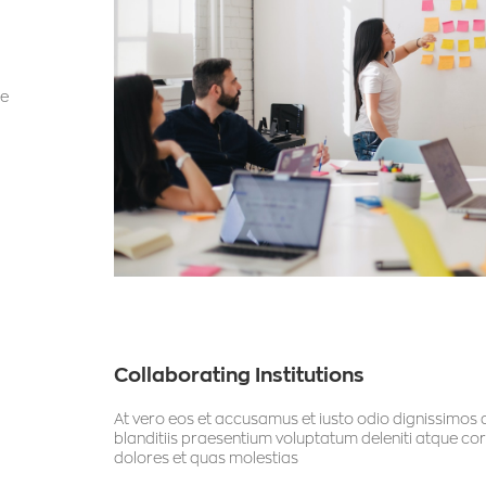
ae
Collaborating Institutions
At vero eos et accusamus et iusto odio dignissimos 
blanditiis praesentium voluptatum deleniti atque co
dolores et quas molestias