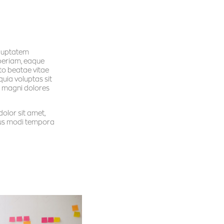
oluptatem
periam, eaque
cto beatae vitae
uia voluptas sit
r magni dolores
olor sit amet,
eius modi tempora