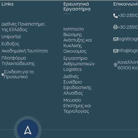
Links
Ερευνητικά
Επικοινων
Εργαστήρια
+30 2351
Διεθνές Πανεπιστήμιο
+30 2351
Ινστιτούτο
της Ελλάδος
Βιώσιμης
Uniportal
logisticsg
Ανάπτυξης και
Εύδοξος
Κυκλικής
info@logis
Ακαδημαϊκή Ταυτότητα
Οικονομίας
Πλατφόρμα
Εργαστήριο
Κανελλοπ
Τηλεκπαίδευσης
Ανθρωπιστικών
60100 Κα
Logistics
Σύνδεση για το
Διεθνές
Προσωπικό
Συνέδριο
Εφοδιαστικής
Αλυσίδας
Μουσείο
Επιστήμης και
Τεχνολογίας