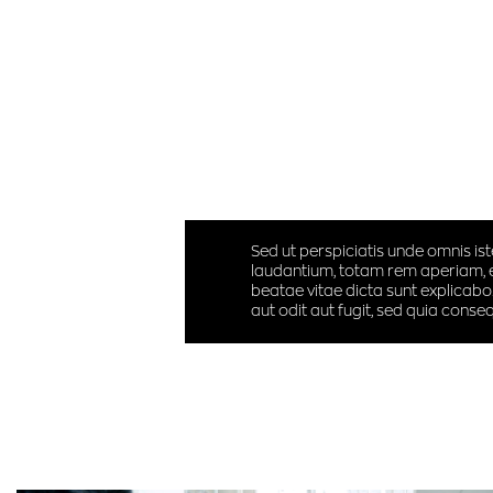
Sed ut perspiciatis unde omnis i
laudantium, totam rem aperiam, ea
beatae vitae dicta sunt explicab
aut odit aut fugit, sed quia cons