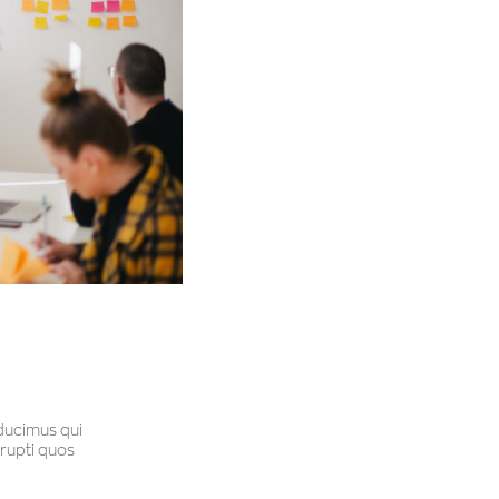
ducimus qui
rrupti quos