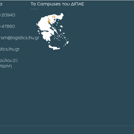
ία
Τα Campuses του ΔΙΠΑΕ
0 20940
0 47860
ram@logistics.ihu.gr
tics.ihu.gr
ούλου 2 |
τερίνη