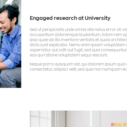
Engaged research at University
Sed ut perspiciatis unde omnis iste natus error sit v
accusantium doloremque laudantium, totam rem a
ipsa quae ab illo inventore veritatis et quasi archite
dicta sunt explicabo. Nemo enim ipsam voluptatem q
aspernatur aut odit aut fugit, sed quia consequuntu
eos qui ratione voluptatem sequi nesciunt.
Neque porro quisquam est, qui dolorem ipsum quia d
consectetur, adipisci velit, sed quia non numquam 