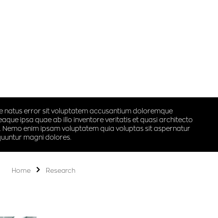
ste natus error sit voluptatem accusantium doloremque
que ipsa quae ab illo inventore veritatis et quasi architecto
o. Nemo enim ipsam voluptatem quia voluptas sit aspernatur
equuntur magni dolores.
Home
Research