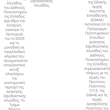
Εφοδιαστικής
της Εθνικής
Αλυσίδας
Αλυσίδας
Αρχής
του Διεθνούς
Ανώτατης
Πανεπιστημίου
Εκπαίδευσης
της Ελλάδος
(ΕΘΑΑΕ)
έχει έδρα την
πιστοποιεί ότι το
Κατερίνη.
Πρόγραμμα
Ξεκίνησε τη
Προπτυχιακών
λειτουργία
Σπουδών
του το 2003
Διοίκησης
και το
Εφοδιαστικής
μοναδικό σε
Αλυσίδας του
πανελλαδική
Διεθνούς
κλίμακα που
Πανεπιστημίου
πραγματεύεται
της Ελλάδος
αποκλειστικά
συμμορφώνετα
και εξ’
πλήρως με τις
ολοκλήρου
αρχές του
την
Προτύπου
επιστημονική
Ποιότητας
περιοχή της
Π.Π.Σ. της
Διοίκησης
ΕΘΑΑΕ και τις
Εφοδιαστικής
Αρχές
Αλυσίδας. Το
Διασφάλισης
Τμήμα
Ποιότητας του
δέχεται