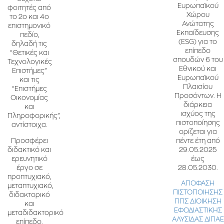
Ευρωπαϊκού
φοιτητές από
Χώρου
το 2ο και 4ο
Ανώτατης
επιστημονικό
Εκπαίδευσης
πεδίο,
(ESG) για το
δηλαδή τις
επίπεδο
“Θετικές και
σπουδών 6 του
Τεχνολογικές
Εθνικού και
Επιστήμες”
Ευρωπαϊκού
και τις
Πλαισίου
“Επιστήμες
Προσόντων. Η
Οικονομίας
διάρκεια
και
ισχύος της
Πληροφορικής”,
πιστοποίησης
αντίστοιχα.
ορίζεται για
πέντε έτη από
Προσφέρει
29.05.2025
διδακτικό και
έως
ερευνητικό
28.05.2030.
έργο σε
προπτυχιακό,
ΑΠΟΦΑΣΗ
μεταπτυχιακό,
ΠΙΣΤΟΠΟΙΗΣΗΣ
διδακτορικό
ΠΠΣ ΔΙΟΙΚΗΣΗ
και
ΕΦΟΔΙΑΣΤΙΚΗΣ
μεταδιδακτορικό
ΑΛΥΣΙΔΑΣ ΔΙΠΑΕ
επίπεδο.