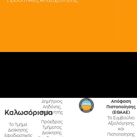
Δημήτριος
Απόφαση
Αηδόνης,
Πιστοποίησης
Καλωσόρισμα
Καθηγητής
(ΕΘΑΑΕ)
Το Συμβούλιο
Πρόεδρος
Αξιολόγησης
Το Τμήμα
Τμήματος
και
Διοίκησης
Διοίκησης
Πιστοποίησης
Εφοδιαστικής