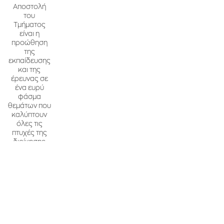
Αποστολή
του
Τμήματος
είναι η
προώθηση
της
εκπαίδευσης
και της
έρευνας σε
ένα ευρύ
φάσμα
θεμάτων που
καλύπτουν
όλες τις
πτυχές της
διοίκησης
εφοδιαστικής
αλυσίδας.
Από τη
σχεδίαση και
την εκτέλεση
μέχρι την
ανάλυση και
τη
βελτιστοποίηση,