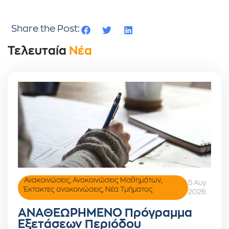
Share the Post:
Τελευταία
Νέα
Ανακοινώσεις
,
Ανακοινώσεις Μαθημάτων
,
5 Αυγ
Έκτακτες ανακοινώσεις
,
Νέα Τμήματος
2026
ΑΝΑΘΕΩΡΗΜΕΝΟ Πρόγραμμα
Εξετάσεων Περιόδου