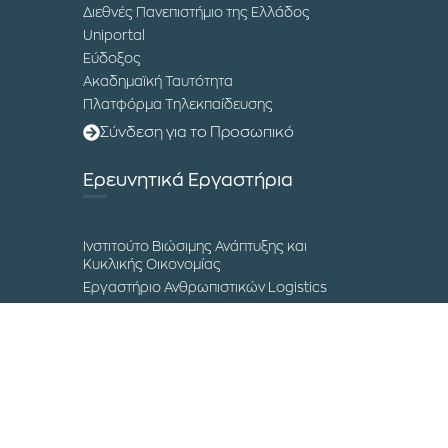
Διεθνές Πανεπιστήμιο της Ελλάδος
Uniportal
Εύδοξος
Ακαδημαϊκή Ταυτότητα
Πλατφόρμα Τηλεκπαίδευσης
Σύνδεση για το Προσωπικό
Ερευνητικά Εργαστήρια
Ινστιτούτο Βιώσιμης Ανάπτυξης και
Κυκλικής Οικονομίας
Εργαστήριο Ανθρωπιστικών Logistics
Διεθνές Συνέδριο Εφοδιαστικής
Αλυσίδας
Μουσείο Επιστήμης και Τεχνολογίας
Επικοινωνία
Τα Campuses του ΔΙΠΑΕ