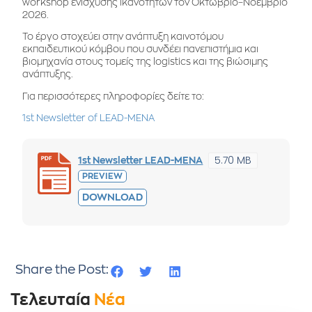
workshop ενίσχυσης ικανοτήτων τον Οκτώβριο–Νοέμβριο
2026.
Το έργο στοχεύει στην ανάπτυξη καινοτόμου
εκπαιδευτικού κόμβου που συνδέει πανεπιστήμια και
βιομηχανία στους τομείς της logistics και της βιώσιμης
ανάπτυξης.
Για περισσότερες πληροφορίες δείτε το:
1st Newsletter of LEAD-MENA
5.70 MB
1st Newsletter LEAD-MENA
PREVIEW
DOWNLOAD
Share the Post:
Τελευταία
Νέα