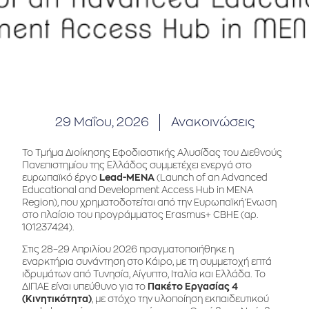
29 Μαΐου, 2026
Ανακοινώσεις
Το Τμήμα Διοίκησης Εφοδιαστικής Αλυσίδας του Διεθνούς
Πανεπιστημίου της Ελλάδος συμμετέχει ενεργά στο
ευρωπαϊκό έργο
Lead-MENA
(Launch of an Advanced
Educational and Development Access Hub in MENA
Region), που χρηματοδοτείται από την Ευρωπαϊκή Ένωση
στο πλαίσιο του προγράμματος Erasmus+ CBHE (αρ.
101237424).
Στις 28–29 Απριλίου 2026 πραγματοποιήθηκε η
εναρκτήρια συνάντηση στο Κάιρο, με τη συμμετοχή επτά
ιδρυμάτων από Τυνησία, Αίγυπτο, Ιταλία και Ελλάδα. Το
ΔΙΠΑΕ είναι υπεύθυνο για το
Πακέτο Εργασίας 4
(Κινητικότητα)
, με στόχο την υλοποίηση εκπαιδευτικού