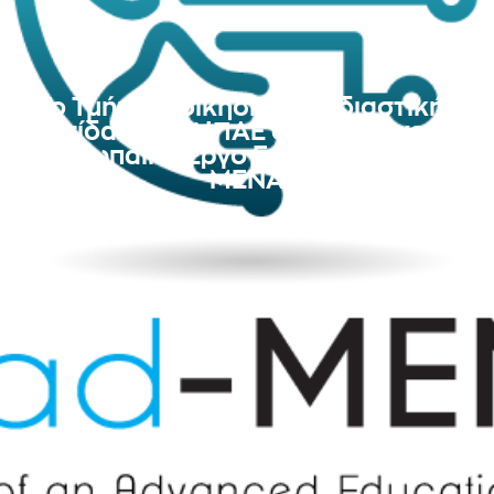
Το Τμήμα Διοίκησης Εφοδιαστικής
Αλυσίδας του ΔΙΠΑΕ συμμετάσχει στο
Ευρωπαϊκό Έργο Erasmus+ Lead-
MENA