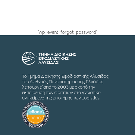
[wp_event_forgot_password]
Το Τμήμα Διοίκησης Εφοδιαστικής Αλυσίδας
του Διεθνούς Πανεπιστημίου της Ελλάδος
λειτουργεί από το 2003 με σκοπό την
εκπαίδευση των φοιτητών στο γνωστικό
αντικείμενο της επιστήμης των Logistics.