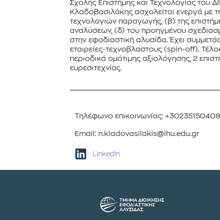
Σχολής Επιστήμης και Τεχνολογίας του ΔΙ
Κλαδοβασιλάκης ασχολείται ενεργά με τ
τεχνολογιών παραγωγής, (β) της επιστήμ
αναλύσεων, (δ) του προηγμένου σχεδιασμ
στην εφοδιαστική αλυσίδα. Έχει συμμετάσ
εταιρείες-τεχνοβλαστους (spin-off). Τέ
περιοδικά ομότιμης αξιολόγησης, 2 επιστ
ευρεσιτεχνίας.
Τηλέφωνο επικοινωνίας: +3023515040
Email: n.kladovasilakis@ihu.edu.gr
LinkedIn