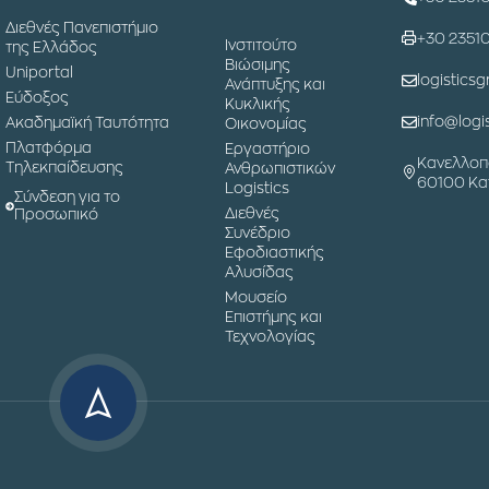
Διεθνές Πανεπιστήμιο
+30 2351
Ινστιτούτο
της Ελλάδος
Βιώσιμης
Uniportal
logisticsg
Ανάπτυξης και
Εύδοξος
Κυκλικής
info@logis
Ακαδημαϊκή Ταυτότητα
Οικονομίας
Πλατφόρμα
Εργαστήριο
Κανελλοπ
Τηλεκπαίδευσης
Ανθρωπιστικών
60100 Κα
Logistics
Σύνδεση για το
Διεθνές
Προσωπικό
Συνέδριο
Εφοδιαστικής
Αλυσίδας
Μουσείο
Επιστήμης και
Τεχνολογίας