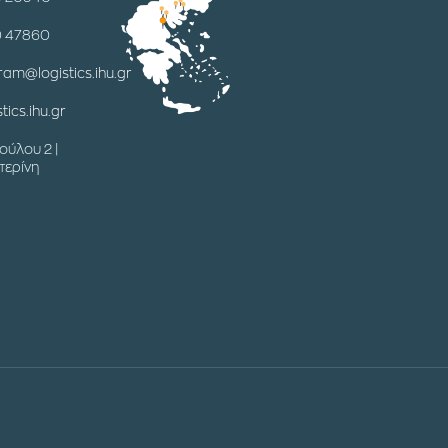
0 47860
ram@logistics.ihu.gr
tics.ihu.gr
ούλου 2 |
τερίνη