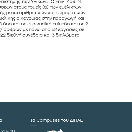
πιστήμης των Υλικών». Ο Επικ. Καθ. Ν.
σεων στους τομείς (α) των ευέλικτων
γής μέσω αριθμητικών και πειραματικών
κυκλικής οικονομίας στην παραγωγή και
ό όσο και σε ευρωπαϊκό επίπεδο και σε 2
ών/ άρθρων με πάνω από 52 εργασίες σε
 22 διεθνή συνέδρια και 3 διπλώματα
ία
Τα Campuses του ΔΙΠΑΕ
0 20940