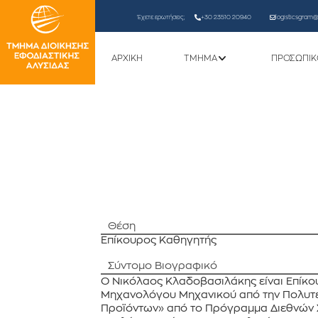
Έχετε ερωτήσεις;
+30 23510 20940
logisticsgram@l
ΑΡΧΙΚΗ
ΤΜΗΜΑ
ΠΡΟΣΩΠΙΚ
Θέση
Επίκουρος Καθηγητής
Σύντομο Βιογραφικό
Ο Νικόλαος Κλαδοβασιλάκης είναι Επίκο
Μηχανολόγου Μηχανικού από την Πολυτεχ
Προϊόντων» από το Πρόγραμμα Διεθνών Σ