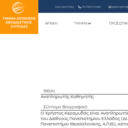
Έχετε ερωτήσεις;
+30 23510 20940
logisticsgram@l
ΑΡΧΙΚΗ
ΤΜΗΜΑ
ΠΡΟΣΩΠΙΚ
Θέση
Αναπληρωτής Καθηγητής
Σύντομο Βιογραφικό
Ο Χρήστος Κεραμυδάς είναι Αναπληρωτής
του Διεθνούς Πανεπιστημίου Ελλάδος (ΔΙ
Πανεπιστήμιο Θεσσαλονίκης, Α.Π.Θ.), κά