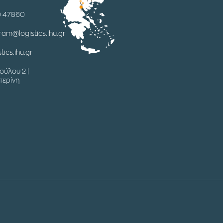
0 47860
ram@logistics.ihu.gr
tics.ihu.gr
ούλου 2 |
τερίνη