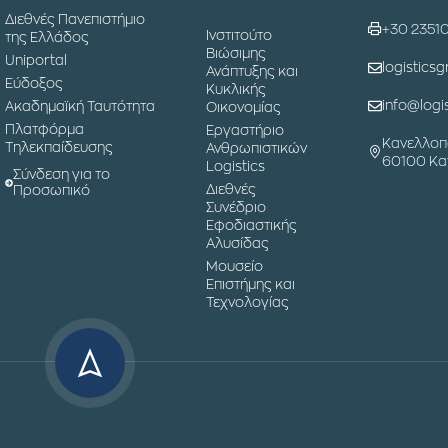
Διεθνές Πανεπιστήμιο
+30 2351
Ινστιτούτο
της Ελλάδος
Βιώσιμης
Uniportal
logisticsg
Ανάπτυξης και
Εύδοξος
Κυκλικής
info@logis
Ακαδημαϊκή Ταυτότητα
Οικονομίας
Πλατφόρμα
Εργαστήριο
Κανελλοπ
Τηλεκπαίδευσης
Ανθρωπιστικών
60100 Κα
Logistics
Σύνδεση για το
Διεθνές
Προσωπικό
Συνέδριο
Εφοδιαστικής
Αλυσίδας
Μουσείο
Επιστήμης και
Τεχνολογίας