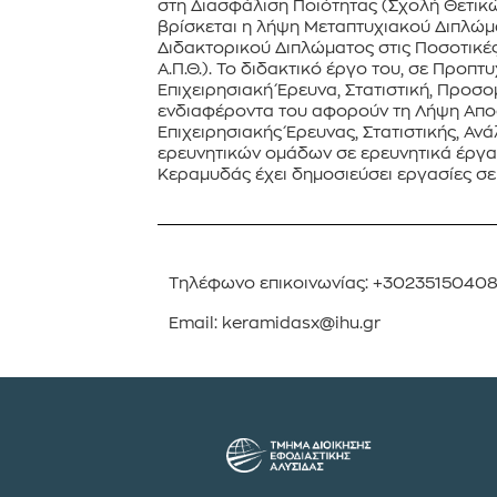
στη Διασφάλιση Ποιότητας (Σχολή Θετικών
βρίσκεται η λήψη Μεταπτυχιακού Διπλώματ
Διδακτορικού Διπλώματος στις Ποσοτικέ
Α.Π.Θ.). Το διδακτικό έργο του, σε Προπ
Επιχειρησιακή Έρευνα, Στατιστική, Προσ
ενδιαφέροντα του αφορούν τη Λήψη Απο
Επιχειρησιακής Έρευνας, Στατιστικής, Α
ερευνητικών ομάδων σε ερευνητικά έργα, 
Κεραμυδάς έχει δημοσιεύσει εργασίες σε 
Τηλέφωνο επικοινωνίας: +3023515040
Email: keramidasx@ihu.gr