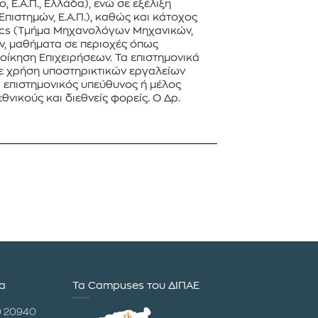
 Ε.Α.Π., Ελλάδα), ενώ σε εξέλιξη
πιστημών, Ε.Α.Π.), καθώς και κάτοχος
tics (Τμήμα Μηχανολόγων Μηχανικών,
ων, μαθήματα σε περιοχές όπως
οίκηση Επιχειρήσεων. Τα επιστημονικά
ε χρήση υποστηρικτικών εργαλείων
ι επιστημονικός υπεύθυνος ή μέλος
νικούς και διεθνείς φορείς. Ο Δρ.
ία
Τα Campuses του ΔΙΠΑΕ
0 20940