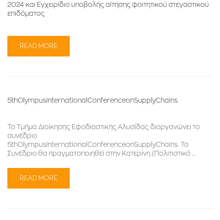
2024 και Εγχειρίδιο υποβολής αίτησης φοιτητικού στεγαστικού
επιδόματος
READ MORE
5thOlympusInternationalConferenceonSupplyChains
Το Τμήμα Διοίκησης Εφοδιαστικής Αλυσίδας διοργανώνει το
συνέδριο
5thOlympusInternationalConferenceonSupplyChains. Το
Συνέδριο θα πραγματοποιηθεί στην Κατερίνη (Πολιτιστικό …
READ MORE