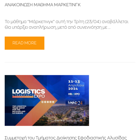
ΑΝΑΚΟΙΝΩΣΗ ΜΑΘΗΜΑ ΜΑΡΚΕΤΙΝΓΚ
Το μάθημα “Μάρκετινγκ” αυτή την Τρίτη (23/04) αναβάλλεται.
Θα υπάρξει αναπλήρωση, μετά από συνεννόηση με …
READ MORE
Συμμετοχή του Τμήματος Διοίκησης Εφοδιαστικής Αλυσίδας