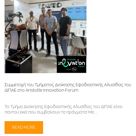
Συμμετοχή του Τμήματος Διοίκησης Εφοδιαστικής Αλυσίδας του
ΔΙΠΑΕ στο Aristotle Innovation Forum
Το Τμήμα Διοίκησης Εφοδιαστικής Αλυσίδας του ΔΙΠΑΕ είναι
παντού εκεί που συμβαίνουν τα πράγματα! Με …
READ MORE