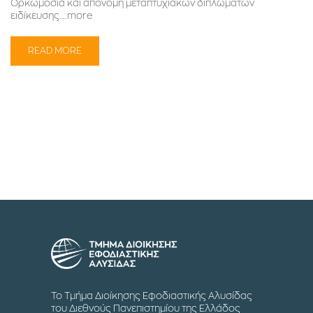
Ορκωμοσία και απονομή μεταπτυχιακών διπλωμάτων
ειδίκευσης….more
READ MORE
Το Τμήμα Διοίκησης Εφοδιαστικής Αλυσίδας
του Διεθνούς Πανεπιστημίου της Ελλάδος