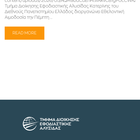
content/uploads/2026/05/AQM9bdCaEhHtvlAkvCB1gP0cCWAZV
Τμήμα Διοίκησης Εφοδιαστικής Αλυσίδας Κατερίνης του
Διεθνούς Πανεπιστημίου Ελλάδος διοργανώνει Εθελοντική
Αιμοδοσία την Πέμπτη …
READ MORE