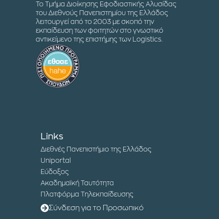
Το Τμήμα Διοίκησης Εφοδιαστικής Αλυσίδας
του Διεθνούς Πανεπιστημίου της Ελλάδος
λειτουργεί από το 2003 με σκοπό την
εκπαίδευση των φοιτητών στο γνωστικό
αντικείμενο της επιστήμης των Logistics.
Links
Διεθνές Πανεπιστήμιο της Ελλάδος
Uniportal
Εύδοξος
Ακαδημαϊκή Ταυτότητα
Πλατφόρμα Τηλεκπαίδευσης
Σύνδεση για το Προσωπικό