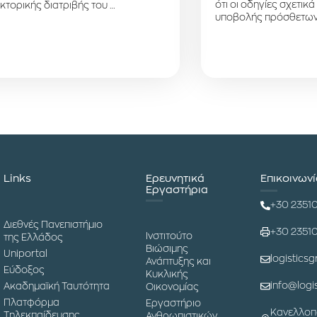
ότι οι οδηγίες σχετικά
κτορικής διατριβής του …
υποβολής πρόσθετων
Links
Ερευνητικά
Επικοινων
Εργαστήρια
+30 2351
Διεθνές Πανεπιστήμιο
+30 2351
Ινστιτούτο
της Ελλάδος
Βιώσιμης
Uniportal
logisticsg
Ανάπτυξης και
Εύδοξος
Κυκλικής
info@logis
Ακαδημαϊκή Ταυτότητα
Οικονομίας
Πλατφόρμα
Εργαστήριο
Κανελλοπ
Τηλεκπαίδευσης
Ανθρωπιστικών