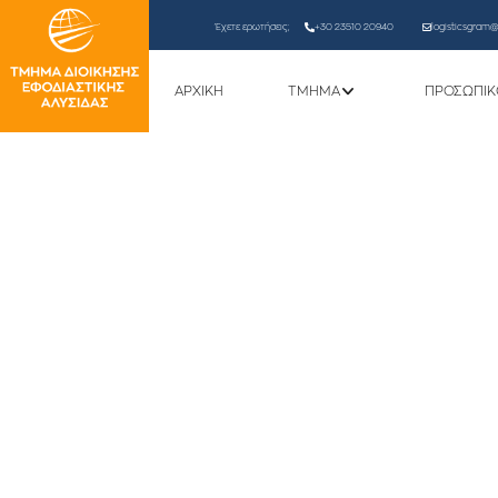
Έχετε ερωτήσεις;
+30 23510 20940
logisticsgram@l
ΑΡΧΙΚΗ
ΤΜΗΜΑ
ΠΡΟΣΩΠΙΚ
Ψηφιακή ενημ