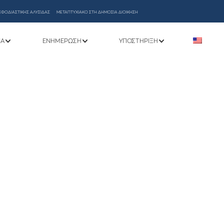
ΕΦΟΔΙΑΣΤΙΚΗΣ ΑΛΥΣΙΔΑΣ
ΜΕΤΑΠΤΥΧΙΑΚΟ ΣΤΗ ΔΗΜΟΣΙΑ ΔΙΟΙΚΗΣΗ
ΝΑ
ΕΝΗΜΈΡΩΣΗ
ΥΠΟΣΤΉΡΙΞΗ
ιών του ΔΙΠΑΕ