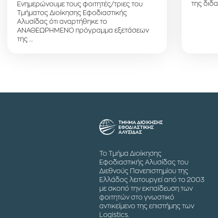
της διδα
Ενημερώνουμε τους φοιτητές/τριες του
Τμήματος Διοίκησης Εφοδιαστικής
Αλυσίδας ότι αναρτήθηκε το
ΑΝΑΘΕΩΡΗΜΕΝΟ πρόγραμμα εξετάσεων
της …
Το Τμήμα Διοίκησης
Εφοδιαστικής Αλυσίδας του
Διεθνούς Πανεπιστημίου της
Ελλάδος λειτουργεί από το 2003
με σκοπό την εκπαίδευση των
φοιτητών στο γνωστικό
αντικείμενο της επιστήμης των
Logistics.