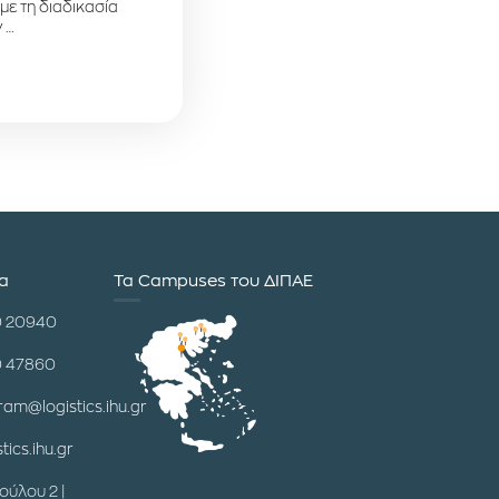
 με τη διαδικασία
 …
ία
Τα Campuses του ΔΙΠΑΕ
0 20940
0 47860
ram@logistics.ihu.gr
tics.ihu.gr
ούλου 2 |