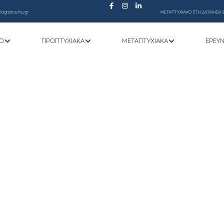
ogistics.ihu.gr
ΜΕΤΑΠΤΥΧΙΑΚΟ ΣΤΗ ΔΙΟΙΚΗΣΗ 
Ό
ΠΡΟΠΤΥΧΙΑΚΆ
ΜΕΤΑΠΤΥΧΙΑΚΆ
ΕΡΕΥ
έρωση για το ωράριο λειτουργίας Υπηρεσ