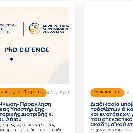
ινώσεις
,
Νέα Τμήματος
Ανακοινώσεις
4 Αυγ 2026
23 Ι
ίνωση- Πρόσκληση
Διαδικασία υπο
ιας Υποστήριξης
πρόσθετων δικ
τορικής Διατριβής κ.
και ενστάσεων 
υ Δάιου
του στεγαστικο
ακαδημαϊκού έτ
ς κυρίες, αξιότιμοι κύριοι, Σας
Ενημερώνονται οι φοιτ
νουμε ότι η δημόσια υποστήριξη