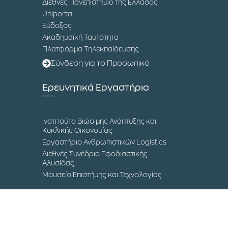
Διεθνές Πανεπιστήμιο της Ελλάδος
Uniportal
Εύδοξος
Ακαδημαϊκή Ταυτότητα
Πλατφόρμα Τηλεκπαίδευσης
Σύνδεση για το Προσωπικό
Ερευνητικά Εργαστήρια
Ινστιτούτο Βιώσιμης Ανάπτυξης και
Κυκλικής Οικονομίας
Εργαστήριο Ανθρωπιστικών Logistics
Διεθνές Συνέδριο Εφοδιαστικής
Αλυσίδας
Μουσείο Επιστήμης και Τεχνολογίας
Επικοινωνία
Τα Campuses του ΔΙΠΑΕ