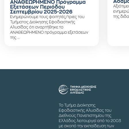
Αδάμο
ΑΝΑΘΕΩΡΗΜΕΝΟ Πρόγραμμα
Αξιότιμε
Εξετάσεων Περιόδου
Σεπτεμβρίου 2025-2026
ενημερώ
της διδα
Ενημερώνουμε τους φοιτητές/τριες του
Τμήματος Διοίκησης Εφοδιαστικής
Αλυσίδας ότι αναρτήθηκε το
ΑΝΑΘΕΩΡΗΜΕΝΟ πρόγραμμα εξετάσεων
της …
Το Τμήμα Διοίκησης
Εφοδιαστικής Αλυσίδας του
Διεθνούς Πανεπιστημίου της
Ελλάδος λειτουργεί από το 2003
με σκοπό την εκπαίδευση των