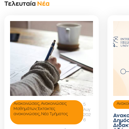
Τελευταία
Νέα
Ανακοινώσεις
,
Ανακοινώσεις
Ανακο
5
Μαθημάτων
,
Έκτακτες
Αυγ
ανακοινώσεις
,
Νέα Τμήματος
202
Ανακο
6
Δημόσ
Διδακ