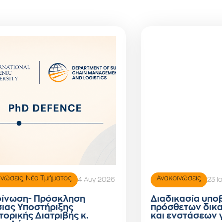
ινώσεις
,
Νέα Τμήματος
Ανακοινώσεις
4 Αυγ 2026
23 Ι
ίνωση- Πρόσκληση
Διαδικασία υπο
ιας Υποστήριξης
πρόσθετων δικ
τορικής Διατριβής κ.
και ενστάσεων 