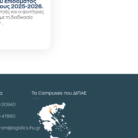
ύ επιδόματος
ους 2025-2026.
ητές και οι φοιτήτριες
 με τη διαδικασία
 …
ία
Τα Campuses του ΔΙΠΑΕ
0 20940
0 47860
ram@logistics.ihu.gr