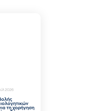
ούλ 2026
βολής
αιολογητικών
για τη χορήγηση