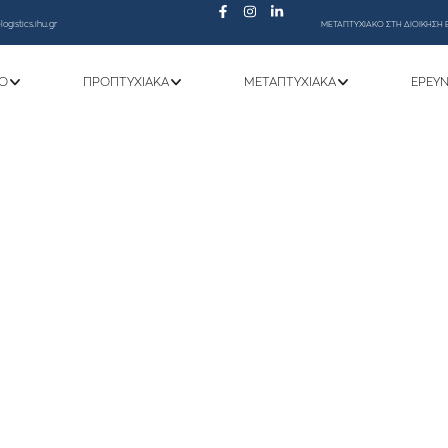
ogistics.ihu.gr
ΜΕΤΑΠΤΥΧΙΑΚΟ ΣΤΗ ΔΙΟΙΚΗΣΗ 
Ό
ΠΡΟΠΤΥΧΙΑΚΆ
ΜΕΤΑΠΤΥΧΙΑΚΆ
ΕΡΕΥ
Υποδοχή Πρωτοετών 2025-2026