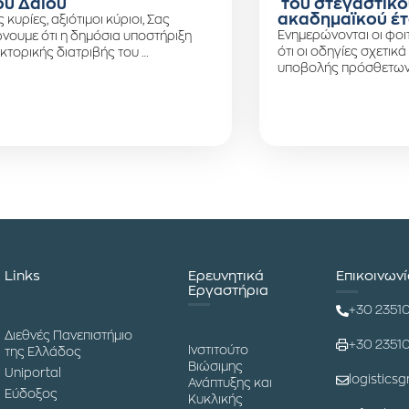
υ Δάιου
του στεγαστικο
ακαδημαϊκού έτ
ς κυρίες, αξιότιμοι κύριοι, Σας
Ενημερώνονται οι φοιτ
νουμε ότι η δημόσια υποστήριξη
ότι οι οδηγίες σχετικά
κτορικής διατριβής του …
υποβολής πρόσθετων
Links
Ερευνητικά
Επικοινων
Εργαστήρια
+30 2351
Διεθνές Πανεπιστήμιο
+30 2351
Ινστιτούτο
της Ελλάδος
Βιώσιμης
Uniportal
logisticsg
Ανάπτυξης και
Εύδοξος
Κυκλικής