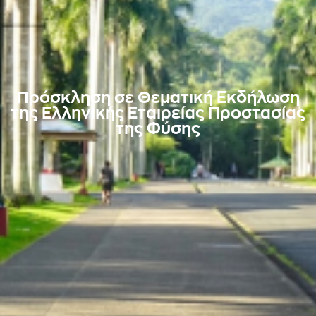
Πρόσκληση σε Θεματική Εκδήλωση
της Ελληνικής Εταιρείας Προστασίας
της Φύσης