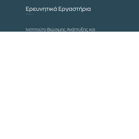
Ερευνητικά Εργαστήρια
Ινστιτούτο Βιώσιμης Ανάπτυξης και
Κυκλικής Οικονομίας
Εργαστήριο Ανθρωπιστικών Logistics
Διεθνές Συνέδριο Εφοδιαστικής
Αλυσίδας
Μουσείο Επιστήμης και Τεχνολογίας
Επικοινωνία
Τα Campuses του ΔΙΠΑΕ