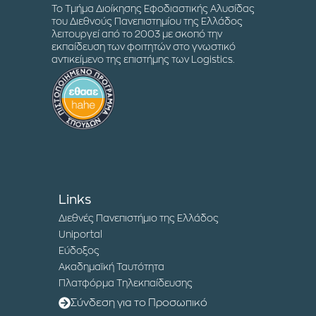
Το Τμήμα Διοίκησης Εφοδιαστικής Αλυσίδας
του Διεθνούς Πανεπιστημίου της Ελλάδος
λειτουργεί από το 2003 με σκοπό την
εκπαίδευση των φοιτητών στο γνωστικό
αντικείμενο της επιστήμης των Logistics.
Links
Διεθνές Πανεπιστήμιο της Ελλάδος
Uniportal
Εύδοξος
Ακαδημαϊκή Ταυτότητα
Πλατφόρμα Τηλεκπαίδευσης
Σύνδεση για το Προσωπικό