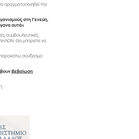
θα πραγματοποιηθεί την
γανισμούς στη Γενεύη,
ργανα αυτά»
ικές συμβουλευτικές
ΛΛΗΛΟΝ. Θα μπορείτε να
ν παρακάτω σύνδεσμο:
άβουν
βεβαίωση
η.