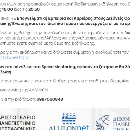
 ΆΛΛΗΛΟΝ σας προσκαλούν σε μια κοινή διαδικτυακή εκδήλωση, που 
ις
16:00
έως τις
20:30
.
είναι:
«
«Επαγγελματική Εμπειρία και Καριέρες στους Διεθνείς Ορ
ϊκής Ένωσης και στον ιδιωτικό τομέα που συνεργάζεται με τα ό
κδήλωσης, θα έχετε την μοναδική ευκαιρία να συμμετάσχετε σε ομαδ
ring) με έμπειρους υπαλλήλους και επαγγελματίες, μέντορες της Α
τήματα έχετε, σχετικά με το θέμα της εκδήλωσης.
τερα για την εκδήλωση και να δηλώσετε συμμετοχή, ακολουθήστε το
apthdiapei0104/
υν στα πάνελ και στο
Speed
Mentoring
, εφόσον το ζητήσουν θα λ
ήλωση.
ν προτέρων και είμαστε στη διάθεσή σας για οποιαδήποτε διευκρίνισ
επικοινωνίας της ΆΛΛΗΛΟΝ
 για την εκδήλωση:
6987060848