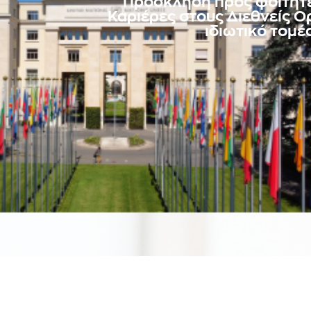
Πρόσκληση προς φοιτητέ
Καριέρες στους Διεθνείς Ο
ιδιωτικό τομέ