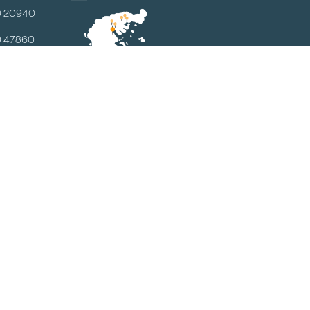
0 20940
0 47860
ram@logistics.ihu.gr
tics.ihu.gr
ούλου 2 |
τερίνη