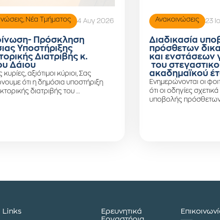
ινώσεις
,
Νέα Τμήματος
Ανακοινώσεις
4 Αυγ 2026
23 Ι
ίνωση- Πρόσκληση
Διαδικασία υπο
ιας Υποστήριξης
πρόσθετων δικ
τορικής Διατριβής κ.
και ενστάσεων 
υ Δάιου
του στεγαστικο
ακαδημαϊκού έτ
ς κυρίες, αξιότιμοι κύριοι, Σας
Ενημερώνονται οι φοιτ
νουμε ότι η δημόσια υποστήριξη
ότι οι οδηγίες σχετικά
κτορικής διατριβής του …
υποβολής πρόσθετων
Links
Ερευνητικά
Επικοινων
Εργαστήρια