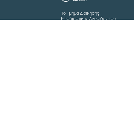
Το Τμήμα Διοίκησης
Εφοδιαστικής Αλυσίδας του
Διεθνούς Πανεπιστημίου της
Ελλάδος λειτουργεί από το 2003
με σκοπό την εκπαίδευση των
φοιτητών στο γνωστικό
αντικείμενο της επιστήμης των
Logistics.