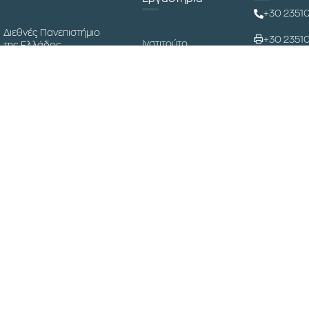
+30 2351
Διεθνές Πανεπιστήμιο
+30 2351
Ινστιτούτο
της Ελλάδος
Βιώσιμης
Uniportal
logisticsg
Ανάπτυξης και
Εύδοξος
Κυκλικής
info@logis
Ακαδημαϊκή Ταυτότητα
Οικονομίας
Πλατφόρμα
Εργαστήριο
Κανελλοπ
Τηλεκπαίδευσης
Ανθρωπιστικών
60100 Κα
Logistics
Σύνδεση για το
Διεθνές
Προσωπικό
Συνέδριο
Εφοδιαστικής
Αλυσίδας
Μουσείο
Επιστήμης και
Τεχνολογίας