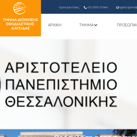
Έχετε ερωτήσεις;
+30 23510 20940
logisticsgram@l
ΑΡΧΙΚΗ
ΤΜΗΜΑ
ΠΡΟΣΩΠΙΚ