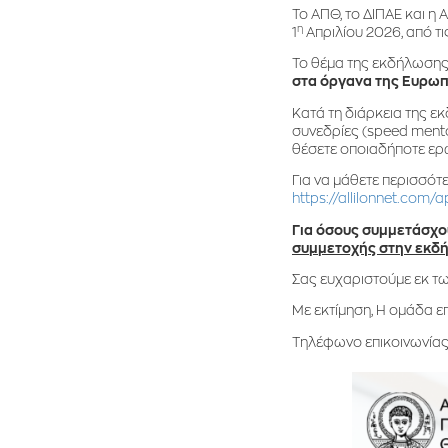
Το ΑΠΘ, το ΔΙΠΑΕ και η
η
1
Απριλίου 2026, από τ
Το θέμα της εκδήλωσης 
στα όργανα της Ευρωπα
Κατά τη διάρκεια της ε
συνεδρίες (speed mento
θέσετε οποιαδήποτε ερω
Για να μάθετε περισσό
https://allilonnet.com/
Για όσους συμμετάσχο
συμμετοχής στην εκδ
Σας ευχαριστούμε εκ τω
Με εκτίμηση, Η ομάδα 
Τηλέφωνο επικοινωνίας