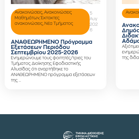
Ανακοινώσεις
,
Ανακοινώσεις
Ανακο
5
Μαθημάτων
,
Έκτακτες
Αυγ
ανακοινώσεις
,
Νέα Τμήματος
202
Ανακο
6
Δημόσ
Διδακ
Αδάμο
ΑΝΑΘΕΩΡΗΜΕΝΟ Πρόγραμμα
Αξιότιμε
Εξετάσεων Περιόδου
Σεπτεμβρίου 2025-2026
ενημερώ
της διδα
Ενημερώνουμε τους φοιτητές/τριες του
Τμήματος Διοίκησης Εφοδιαστικής
Αλυσίδας ότι αναρτήθηκε το
ΑΝΑΘΕΩΡΗΜΕΝΟ πρόγραμμα εξετάσεων
της …