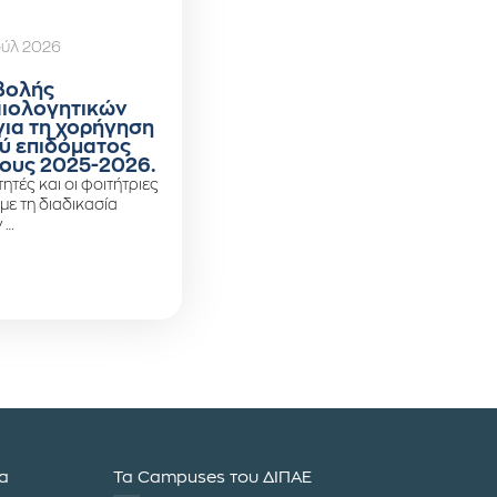
ούλ 2026
βολής
αιολογητικών
για τη χορήγηση
ύ επιδόματος
ους 2025-2026.
ητές και οι φοιτήτριες
 με τη διαδικασία
 …
ία
Τα Campuses του ΔΙΠΑΕ