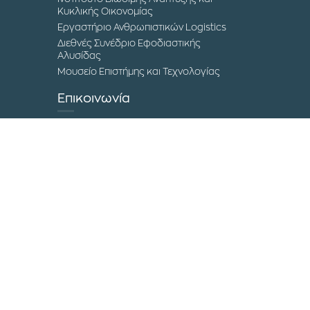
Κυκλικής Οικονομίας
Εργαστήριο Ανθρωπιστικών Logistics
Διεθνές Συνέδριο Εφοδιαστικής
Αλυσίδας
Μουσείο Επιστήμης και Τεχνολογίας
Επικοινωνία
Τα Campuses του ΔΙΠΑΕ