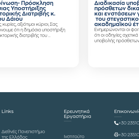
ίνωση- Πρόσκληση
Διαδικασία υπο
ιας Υποστήριξης
πρόσθετων δικ
τορικής Διατριβής κ.
και ενστάσεων 
υ Δάιου
του στεγαστικο
ακαδημαϊκού έτ
ς κυρίες, αξιότιμοι κύριοι, Σας
Ενημερώνονται οι φοιτ
νουμε ότι η δημόσια υποστήριξη
ότι οι οδηγίες σχετικά
κτορικής διατριβής του …
υποβολής πρόσθετων
Links
Ερευνητικά
Επικοινων
Εργαστήρια
+30 2351
Διεθνές Πανεπιστήμιο
+30 2351
Ινστιτούτο
της Ελλάδος