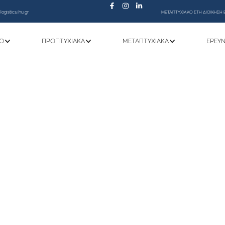
ogistics.ihu.gr
ΜΕΤΑΠΤΥΧΙΑΚΟ ΣΤΗ ΔΙΟΙΚΗΣΗ 
Ό
ΠΡΟΠΤΥΧΙΑΚΆ
ΜΕΤΑΠΤΥΧΙΑΚΆ
ΕΡΕΥ
αφέροντος “Απόκτηση Ακαδημαϊκής Εμπε
Διοίκησης Εφοδιαστικής Αλυσίδας