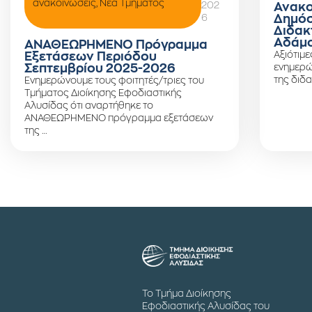
ανακοινώσεις
,
Νέα Τμήματος
202
Ανακο
6
Δημόσ
Διδακ
Αδάμο
ΑΝΑΘΕΩΡΗΜΕΝΟ Πρόγραμμα
Αξιότιμε
Εξετάσεων Περιόδου
Σεπτεμβρίου 2025-2026
ενημερώ
της διδα
Ενημερώνουμε τους φοιτητές/τριες του
Τμήματος Διοίκησης Εφοδιαστικής
Αλυσίδας ότι αναρτήθηκε το
ΑΝΑΘΕΩΡΗΜΕΝΟ πρόγραμμα εξετάσεων
της …
Το Τμήμα Διοίκησης
Εφοδιαστικής Αλυσίδας του