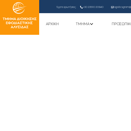
Έχετε ερωτήσεις;
+30 23510 20940
logisticsgram@l
ΑΡΧΙΚΗ
ΤΜΗΜΑ
ΠΡΟΣΩΠΙΚ
Πρόσκληση Εκδήλωσης Ενδι