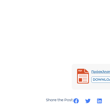
Πρόσκλησ
DOWNLO
Share the Post: