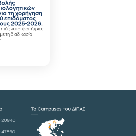
βολής
αιολογητικών
για τη χορήγηση
ύ επιδόματος
ους 2025-2026.
ητές και οι φοιτήτριες
 με τη διαδικασία
 …
ία
Τα Campuses του ΔΙΠΑΕ
0 20940
0 47860