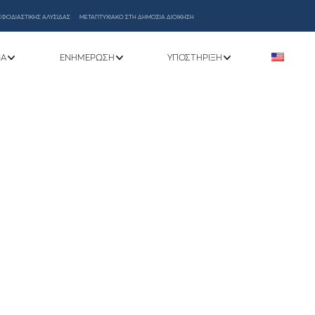
ΕΦΟΔΙΑΣΤΙΚΗΣ ΑΛΥΣΙΔΑΣ
ΜΕΤΑΠΤΥΧΙΑΚΟ ΣΤΗ ΔΗΜΟΣΙΑ ΔΙΟΙΚΗΣΗ
ΝΑ
ΕΝΗΜΈΡΩΣΗ
ΥΠΟΣΤΉΡΙΞΗ
ιρίας 2024-2025” Τμήματος