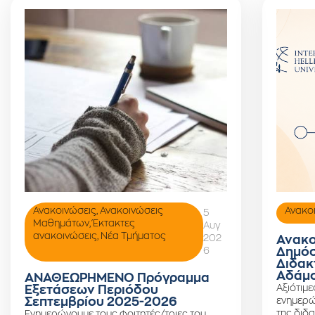
Ανακοινώσεις
,
Ανακοινώσεις
Ανακο
5
Μαθημάτων
,
Έκτακτες
Αυγ
ανακοινώσεις
,
Νέα Τμήματος
202
Ανακο
6
Δημόσ
Διδακ
Αδάμο
ΑΝΑΘΕΩΡΗΜΕΝΟ Πρόγραμμα
Αξιότιμε
Εξετάσεων Περιόδου
Σεπτεμβρίου 2025-2026
ενημερώ
της διδα
Ενημερώνουμε τους φοιτητές/τριες του