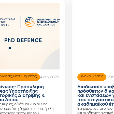
ινώσεις
,
Νέα Τμήματος
Ανακοινώσεις
4 Αυγ 2026
23 Ι
ίνωση- Πρόσκληση
Διαδικασία υπο
ιας Υποστήριξης
πρόσθετων δικ
τορικής Διατριβής κ.
και ενστάσεων 
υ Δάιου
του στεγαστικο
ακαδημαϊκού έτ
ς κυρίες, αξιότιμοι κύριοι, Σας
Ενημερώνονται οι φοιτ
νουμε ότι η δημόσια υποστήριξη
ότι οι οδηγίες σχετικά
κτορικής διατριβής του …