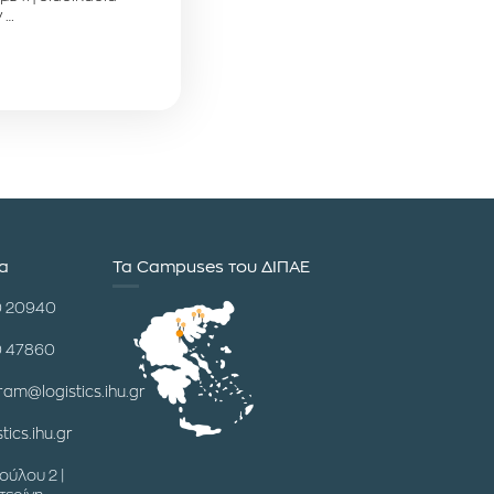
 …
ία
Τα Campuses του ΔΙΠΑΕ
0 20940
0 47860
ram@logistics.ihu.gr
tics.ihu.gr
ούλου 2 |