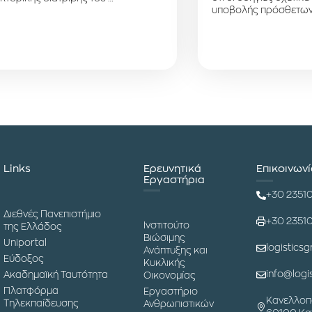
υποβολής πρόσθετων
Links
Ερευνητικά
Επικοινων
Εργαστήρια
+30 2351
Διεθνές Πανεπιστήμιο
+30 2351
Ινστιτούτο
της Ελλάδος
Βιώσιμης
Uniportal
logisticsg
Ανάπτυξης και
Εύδοξος
Κυκλικής
info@logis
Ακαδημαϊκή Ταυτότητα
Οικονομίας
Πλατφόρμα
Εργαστήριο
Κανελλοπ
Τηλεκπαίδευσης
Ανθρωπιστικών