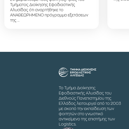
Τμήματος Διοίκησης Εφοδιαστικής
Αλυσίδας ότι αναρτήθηκε το
ΑΝΑΘΕΩΡΗΜΕΝΟ πρόγραμμα εξετάσεων
της …
Το Τμήμα Διοίκησης
Εφοδιαστικής Αλυσίδας του
Διεθνούς Πανεπιστημίου της
Ελλάδος λειτουργεί από το 2003
με σκοπό την εκπαίδευση των
φοιτητών στο γνωστικό
αντικείμενο της επιστήμης των
Logistics.