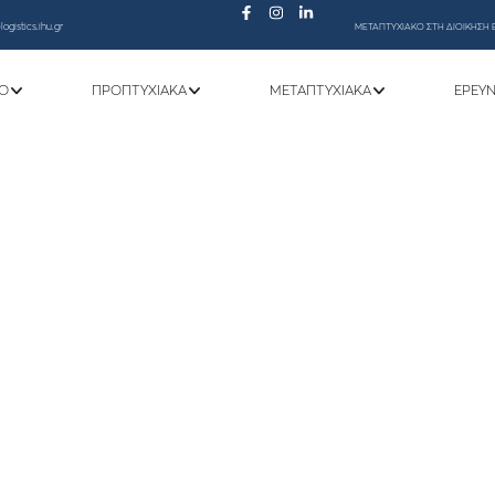
ogistics.ihu.gr
ΜΕΤΑΠΤΥΧΙΑΚΟ ΣΤΗ ΔΙΟΙΚΗΣΗ 
Ό
ΠΡΟΠΤΥΧΙΑΚΆ
ΜΕΤΑΠΤΥΧΙΑΚΆ
ΕΡΕΥ
Πρόγραμμα Εαρινού Εξαμήνου 2024-202