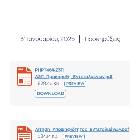
31 Ιανουαρίου, 2025
Προκηρύξεις
ΡΗΡΤ46ΨΖ3Π-
Λ3Π_Προκήρυξη_Εντεταλμένων.pdf
828.45 KB
PREVIEW
DOWNLOAD
Αίτηση_Υποψηφιότητας_Εντεταλμένων.pdf
534.14 KB
PREVIEW