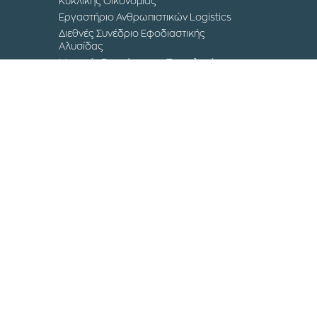
Κυκλικής Οικονομίας
Εργαστήριο Ανθρωπιστικών Logistics
Διεθνές Συνέδριο Εφοδιαστικής
Αλυσίδας
Μουσείο Επιστήμης και Τεχνολογίας
Επικοινωνία
Τα Campuses του ΔΙΠΑΕ