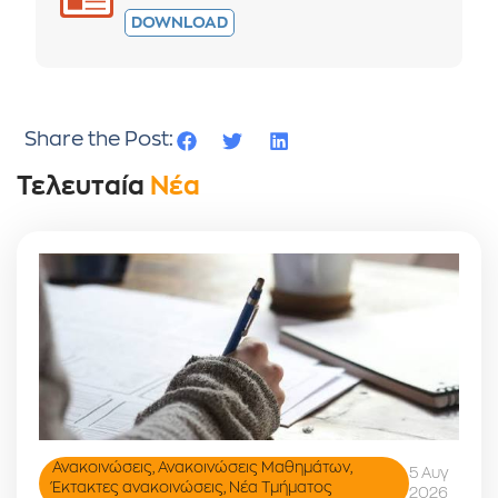
DOWNLOAD
Share the Post:
Τελευταία
Νέα
Ανακοινώσεις
,
Ανακοινώσεις Μαθημάτων
,
5 Αυγ
Έκτακτες ανακοινώσεις
,
Νέα Τμήματος
2026