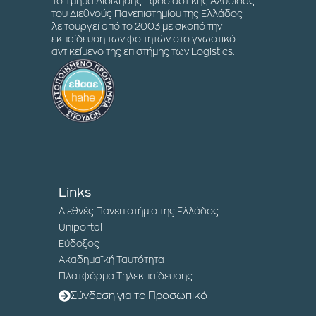
Το Τμήμα Διοίκησης Εφοδιαστικής Αλυσίδας
του Διεθνούς Πανεπιστημίου της Ελλάδος
λειτουργεί από το 2003 με σκοπό την
εκπαίδευση των φοιτητών στο γνωστικό
αντικείμενο της επιστήμης των Logistics.
Links
Διεθνές Πανεπιστήμιο της Ελλάδος
Uniportal
Εύδοξος
Ακαδημαϊκή Ταυτότητα
Πλατφόρμα Τηλεκπαίδευσης
Σύνδεση για το Προσωπικό