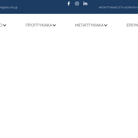
ogistics.ihu.gr
ΜΕΤΑΠΤΥΧΙΑΚΟ ΣΤΗ ΔΙΟΙΚΗΣΗ 
Ό
ΠΡΟΠΤΥΧΙΑΚΆ
ΜΕΤΑΠΤΥΧΙΑΚΆ
ΕΡΕΥ
ΣΗΣ ΑμεΑ ΚΑΙ ΑμεΕΕΑ: ΑΝΑΚΟΙΝΩΣΗ Γ
ΤΡΙΩΝ ΜΕ ΑΝΑΠΗΡΙΑ