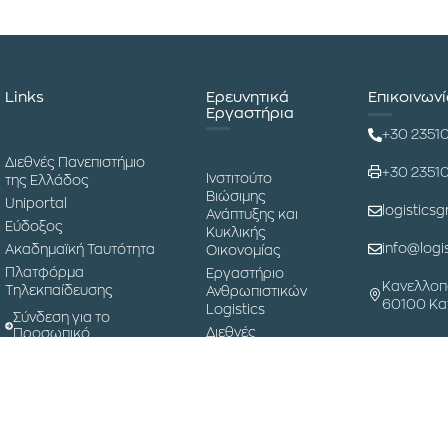
Links
Ερευνητικά
Επικοινων
Εργαστήρια
+30 2351
Διεθνές Πανεπιστήμιο
+30 2351
Ινστιτούτο
της Ελλάδος
Βιώσιμης
Uniportal
logisticsg
Ανάπτυξης και
Εύδοξος
Κυκλικής
info@logis
Ακαδημαϊκή Ταυτότητα
Οικονομίας
Πλατφόρμα
Εργαστήριο
Κανελλοπ
Τηλεκπαίδευσης
Ανθρωπιστικών
60100 Κα
Logistics
Σύνδεση για το
Διεθνές
Προσωπικό
Συνέδριο
Εφοδιαστικής
Αλυσίδας
Μουσείο
Επιστήμης και
Τεχνολογίας