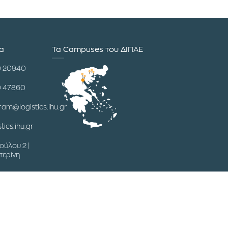
ία
Τα Campuses του ΔΙΠΑΕ
0 20940
0 47860
ram@logistics.ihu.gr
tics.ihu.gr
ούλου 2 |
τερίνη