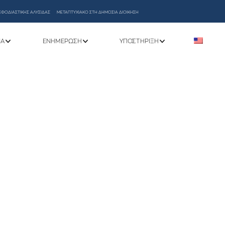
ΕΦΟΔΙΑΣΤΙΚΗΣ ΑΛΥΣΙΔΑΣ
ΜΕΤΑΠΤΥΧΙΑΚΟ ΣΤΗ ΔΗΜΟΣΙΑ ΔΙΟΙΚΗΣΗ
ΝΑ
ΕΝΗΜΈΡΩΣΗ
ΥΠΟΣΤΉΡΙΞΗ
ΙΑ ΥΠΟΣΤΗΡΙΞΗ ΦΟΙΤΗΤΩΝ/