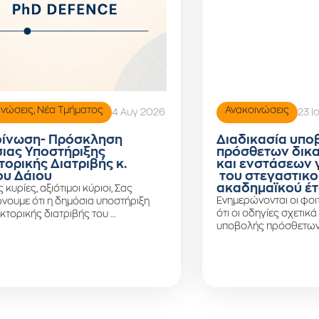
ινώσεις
,
Νέα Τμήματος
Ανακοινώσεις
4 Αυγ 2026
23 Ι
ίνωση- Πρόσκληση
Διαδικασία υπο
ιας Υποστήριξης
πρόσθετων δικ
τορικής Διατριβής κ.
και ενστάσεων 
υ Δάιου
του στεγαστικο
ακαδημαϊκού έτ
ς κυρίες, αξιότιμοι κύριοι, Σας
Ενημερώνονται οι φοιτ
νουμε ότι η δημόσια υποστήριξη
ότι οι οδηγίες σχετικά
κτορικής διατριβής του …
υποβολής πρόσθετων