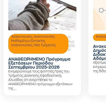
Ανακοινώσεις
,
Ανακοινώσεις
Ανακο
5
Μαθημάτων
,
Έκτακτες
Αυγ
ανακοινώσεις
,
Νέα Τμήματος
202
Ανακο
6
Δημόσ
Διδακ
Αδάμο
ΑΝΑΘΕΩΡΗΜΕΝΟ Πρόγραμμα
Αξιότιμε
Εξετάσεων Περιόδου
Σεπτεμβρίου 2025-2026
ενημερώ
της διδα
Ενημερώνουμε τους φοιτητές/τριες του
Τμήματος Διοίκησης Εφοδιαστικής
Αλυσίδας ότι αναρτήθηκε το
ΑΝΑΘΕΩΡΗΜΕΝΟ πρόγραμμα εξετάσεων
της …