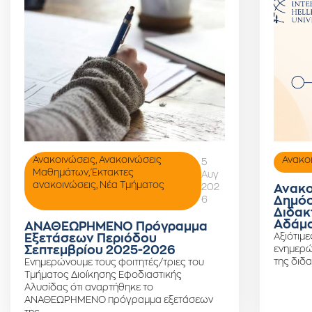
Ανακοινώσεις
,
Ανακοινώσεις
Ανακο
5
Μαθημάτων
,
Έκτακτες
Αυγ
ανακοινώσεις
,
Νέα Τμήματος
202
Ανακο
6
Δημόσ
Διδακ
Αδάμο
ΑΝΑΘΕΩΡΗΜΕΝΟ Πρόγραμμα
Αξιότιμε
Εξετάσεων Περιόδου
Σεπτεμβρίου 2025-2026
ενημερώ
της διδα
Ενημερώνουμε τους φοιτητές/τριες του
Τμήματος Διοίκησης Εφοδιαστικής
Αλυσίδας ότι αναρτήθηκε το
ΑΝΑΘΕΩΡΗΜΕΝΟ πρόγραμμα εξετάσεων