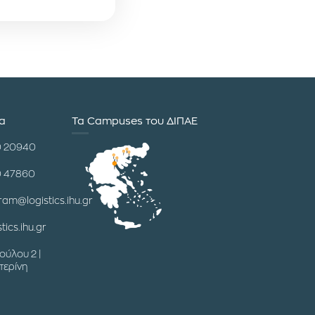
ία
Τα Campuses του ΔΙΠΑΕ
0 20940
0 47860
ram@logistics.ihu.gr
tics.ihu.gr
ούλου 2 |
τερίνη