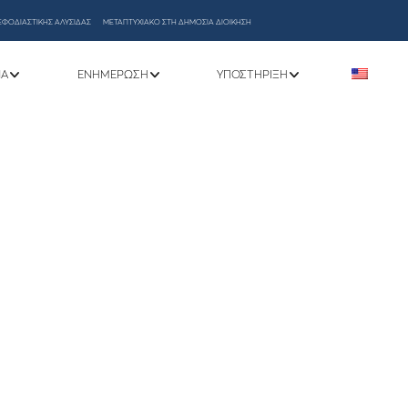
ΕΦΟΔΙΑΣΤΙΚΗΣ ΑΛΥΣΙΔΑΣ
ΜΕΤΑΠΤΥΧΙΑΚΟ ΣΤΗ ΔΗΜΟΣΙΑ ΔΙΟΙΚΗΣΗ
ΝΑ
ΕΝΗΜΈΡΩΣΗ
ΥΠΟΣΤΉΡΙΞΗ
ργούν σήμερα 02/10/2025