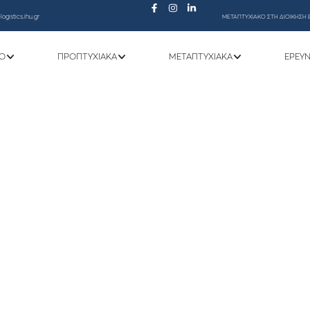
ogistics.ihu.gr
ΜΕΤΑΠΤΥΧΙΑΚΟ ΣΤΗ ΔΙΟΙΚΗΣΗ 
Ό
ΠΡΟΠΤΥΧΙΑΚΆ
ΜΕΤΑΠΤΥΧΙΑΚΆ
ΕΡΕΥ
των τα τηλέφωνα της σχολής δεν λειτου
μέχρι και αποκαταστάσεως της βλάβης