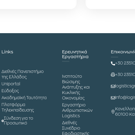
Links
Ερευνητικά
Επικοινων
Εργαστήρια
+30 2351
Διεθνές Πανεπιστήμιο
+30 2351
Ινστιτούτο
της Ελλάδος
Βιώσιμης
Uniportal
logisticsg
Ανάπτυξης και
Εύδοξος
Κυκλικής
info@logis
Ακαδημαϊκή Ταυτότητα
Οικονομίας
Πλατφόρμα
Εργαστήριο
Κανελλοπ
Τηλεκπαίδευσης
Ανθρωπιστικών
60100 Κα
Logistics
Σύνδεση για το
Διεθνές
Προσωπικό
Συνέδριο
Εφοδιαστικής