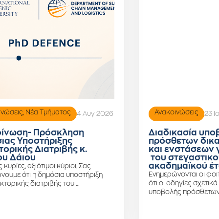
ινώσεις
,
Νέα Τμήματος
Ανακοινώσεις
4 Αυγ 2026
23 Ι
ίνωση- Πρόσκληση
Διαδικασία υπο
ιας Υποστήριξης
πρόσθετων δικ
τορικής Διατριβής κ.
και ενστάσεων 
υ Δάιου
του στεγαστικο
ακαδημαϊκού έτ
ς κυρίες, αξιότιμοι κύριοι, Σας
Ενημερώνονται οι φοιτ
νουμε ότι η δημόσια υποστήριξη
ότι οι οδηγίες σχετικά
κτορικής διατριβής του …
υποβολής πρόσθετων