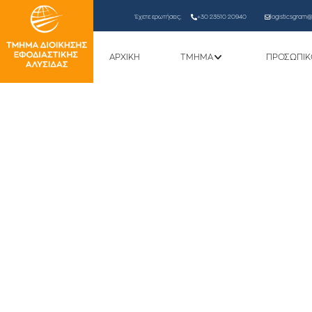
Έχετε ερωτήσεις;
+30 23510 20940
logisticsgram@l
ΑΡΧΙΚΗ
ΤΜΗΜΑ
ΠΡΟΣΩΠΙΚ
Λόγω τεχνικών προβλημά