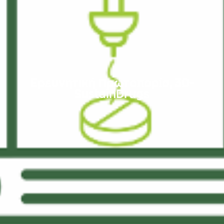
Ερευνητική Πρωτοπορία, 3D-
SustainDrugs