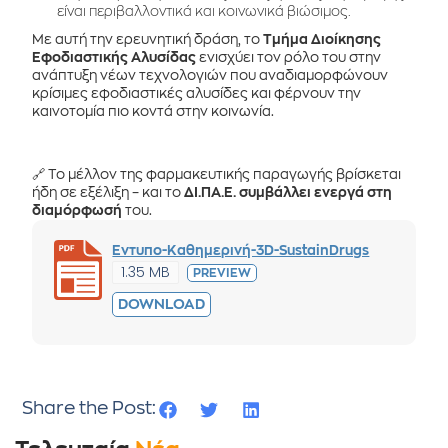
είναι περιβαλλοντικά και κοινωνικά βιώσιμος.
Με αυτή την ερευνητική δράση, το
Τμήμα Διοίκησης
Εφοδιαστικής Αλυσίδας
ενισχύει τον ρόλο του στην
ανάπτυξη νέων τεχνολογιών που αναδιαμορφώνουν
κρίσιμες εφοδιαστικές αλυσίδες και φέρνουν την
καινοτομία πιο κοντά στην κοινωνία.
🔗 Το μέλλον της φαρμακευτικής παραγωγής βρίσκεται
ήδη σε εξέλιξη – και το
ΔΙ.ΠΑ.Ε. συμβάλλει ενεργά στη
διαμόρφωσή
του.
Εντυπο-Καθημερινή-3D-SustainDrugs
1.35 MB
PREVIEW
DOWNLOAD
Share the Post: