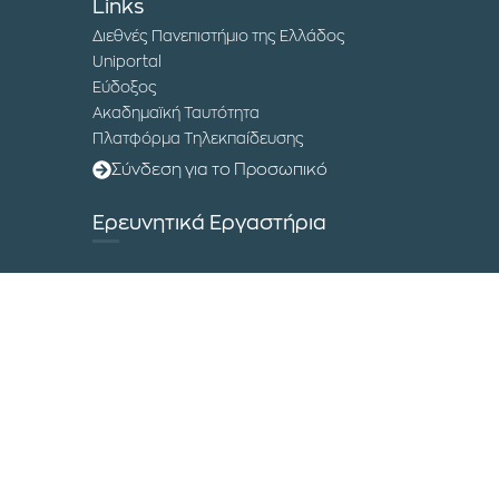
Links
Διεθνές Πανεπιστήμιο της Ελλάδος
Uniportal
Εύδοξος
Ακαδημαϊκή Ταυτότητα
Πλατφόρμα Τηλεκπαίδευσης
Σύνδεση για το Προσωπικό
Ερευνητικά Εργαστήρια
Ινστιτούτο Βιώσιμης Ανάπτυξης και
Κυκλικής Οικονομίας
Εργαστήριο Ανθρωπιστικών Logistics
Διεθνές Συνέδριο Εφοδιαστικής
Αλυσίδας
Μουσείο Επιστήμης και Τεχνολογίας
Επικοινωνία