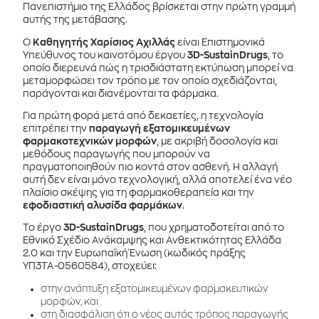
Πανεπιστήμιο της Ελλάδος βρίσκεται στην πρώτη γραμμή
αυτής της μετάβασης.
Ο
Καθηγητής Χαρίσιος Αχιλλάς
είναι Επιστημονικά
Υπεύθυνος του καινοτόμου έργου
3D-SustainDrugs
, το
οποίο διερευνά πώς η τρισδιάστατη εκτύπωση μπορεί να
μεταμορφώσει τον τρόπο με τον οποίο σχεδιάζονται,
παράγονται και διανέμονται τα φάρμακα.
Για πρώτη φορά μετά από δεκαετίες, η τεχνολογία
επιτρέπει την
παραγωγή εξατομικευμένων
φαρμακοτεχνικών μορφών
, με ακριβή δοσολογία και
μεθόδους παραγωγής που μπορούν να
πραγματοποιηθούν πιο κοντά στον ασθενή. Η αλλαγή
αυτή δεν είναι μόνο τεχνολογική, αλλά αποτελεί ένα νέο
πλαίσιο σκέψης για τη φαρμακοθεραπεία και την
εφοδιαστική αλυσίδα φαρμάκων
.
Το έργο
3D-SustainDrugs
, που χρηματοδοτείται από το
Εθνικό Σχέδιο Ανάκαμψης και Ανθεκτικότητας Ελλάδα
2.0 και την Ευρωπαϊκή Ένωση (κωδικός πράξης
ΥΠ3ΤΑ-0560584), στοχεύει:
στην ανάπτυξη εξατομικευμένων φαρμακευτικών
μορφών, και
στη διασφάλιση ότι ο νέος αυτός τρόπος παραγωγής