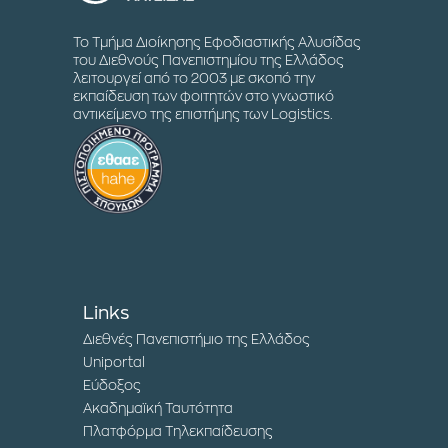
Το Τμήμα Διοίκησης Εφοδιαστικής Αλυσίδας
του Διεθνούς Πανεπιστημίου της Ελλάδος
λειτουργεί από το 2003 με σκοπό την
εκπαίδευση των φοιτητών στο γνωστικό
αντικείμενο της επιστήμης των Logistics.
Links
Διεθνές Πανεπιστήμιο της Ελλάδος
Uniportal
Εύδοξος
Ακαδημαϊκή Ταυτότητα
Πλατφόρμα Τηλεκπαίδευσης