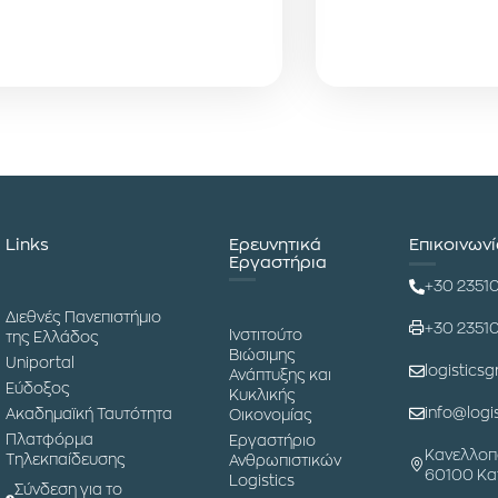
Links
Ερευνητικά
Επικοινων
Εργαστήρια
+30 2351
Διεθνές Πανεπιστήμιο
+30 2351
Ινστιτούτο
της Ελλάδος
Βιώσιμης
Uniportal
logisticsg
Ανάπτυξης και
Εύδοξος
Κυκλικής
info@logis
Ακαδημαϊκή Ταυτότητα
Οικονομίας
Πλατφόρμα
Εργαστήριο
Κανελλοπ
Τηλεκπαίδευσης
Ανθρωπιστικών
60100 Κα
Logistics
Σύνδεση για το