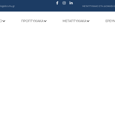
ogistics.ihu.gr
ΜΕΤΑΠΤΥΧΙΑΚΟ ΣΤΗ ΔΙΟΙΚΗΣΗ 
Ό
ΠΡΟΠΤΥΧΙΑΚΆ
ΜΕΤΑΠΤΥΧΙΑΚΆ
ΕΡΕΥ
ΒΟΛΗΣ ΑΙΤΗΣΕΩΝ ΣΙΤΙΣΗΣ ΑΠΟ 29/1/202