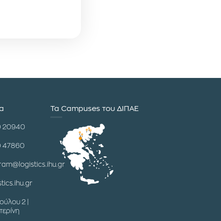
ία
Τα Campuses του ΔΙΠΑΕ
0 20940
0 47860
ram@logistics.ihu.gr
tics.ihu.gr
ούλου 2 |
τερίνη