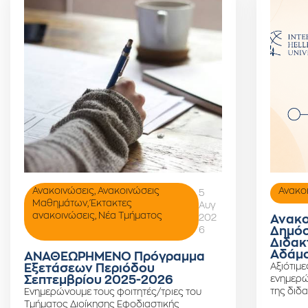
Ανακοινώσεις
,
Ανακοινώσεις
Ανακο
5
Μαθημάτων
,
Έκτακτες
Αυγ
ανακοινώσεις
,
Νέα Τμήματος
202
Ανακο
6
Δημόσ
Διδακ
Αδάμο
ΑΝΑΘΕΩΡΗΜΕΝΟ Πρόγραμμα
Αξιότιμε
Εξετάσεων Περιόδου
Σεπτεμβρίου 2025-2026
ενημερώ
της διδα
Ενημερώνουμε τους φοιτητές/τριες του
Τμήματος Διοίκησης Εφοδιαστικής