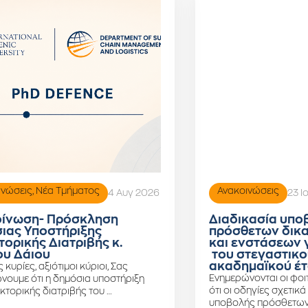
ινώσεις
,
Νέα Τμήματος
Ανακοινώσεις
4 Αυγ 2026
23 Ι
ίνωση- Πρόσκληση
Διαδικασία υπο
ιας Υποστήριξης
πρόσθετων δικ
τορικής Διατριβής κ.
και ενστάσεων 
υ Δάιου
του στεγαστικο
ακαδημαϊκού έτ
ς κυρίες, αξιότιμοι κύριοι, Σας
Ενημερώνονται οι φοιτ
νουμε ότι η δημόσια υποστήριξη
ότι οι οδηγίες σχετικά
κτορικής διατριβής του …
υποβολής πρόσθετων