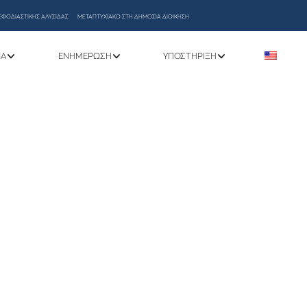
ΕΦΟΔΙΑΣΤΙΚΗΣ ΑΛΥΣΙΔΑΣ
ΜΕΤΑΠΤΥΧΙΑΚΟ ΣΤΗ ΔΗΜΟΣΙΑ ΔΙΟΙΚΗΣΗ
ΝΑ
ΕΝΗΜΈΡΩΣΗ
ΥΠΟΣΤΉΡΙΞΗ
6 ΈΩΣ 15/2/2026