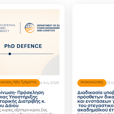
ινώσεις
,
Νέα Τμήματος
Ανακοινώσεις
4 Αυγ 2026
23 Ι
ίνωση- Πρόσκληση
Διαδικασία υπο
ιας Υποστήριξης
πρόσθετων δικ
τορικής Διατριβής κ.
και ενστάσεων 
υ Δάιου
του στεγαστικο
ακαδημαϊκού έτ
ς κυρίες, αξιότιμοι κύριοι, Σας