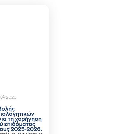
ούλ 2026
βολής
αιολογητικών
για τη χορήγηση
ύ επιδόματος
ους 2025-2026.