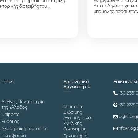
Ενημερώνονται οι φοιτ
νουμε ότι η δημόσια υποστήριξη
ότι οι οδηγίες σχετικά
κτορικής διατριβής του …
υποβολής πρόσθετων
Links
Ερευνητικά
Επικοινων
Εργαστήρια
+30 2351
Διεθνές Πανεπιστήμιο
+30 2351
Ινστιτούτο
της Ελλάδος
Βιώσιμης
Uniportal
logisticsg
Ανάπτυξης και
Εύδοξος
Κυκλικής
info@logis
Ακαδημαϊκή Ταυτότητα
Οικονομίας
Πλατφόρμα
Εργαστήριο