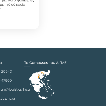
ητές και οι φοιτήτριες
 με τη διαδικασία
 …
ία
Τα Campuses του ΔΙΠΑΕ
0 20940
0 47860
ram@logistics.ihu.gr
tics.ihu.gr