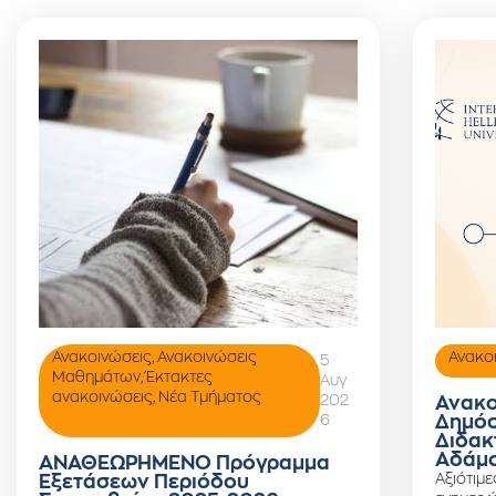
Ανακοινώσεις
,
Ανακοινώσεις
Ανακο
5
Μαθημάτων
,
Έκτακτες
Αυγ
ανακοινώσεις
,
Νέα Τμήματος
202
Ανακο
6
Δημόσ
Διδακ
Αδάμο
ΑΝΑΘΕΩΡΗΜΕΝΟ Πρόγραμμα
Αξιότιμε
Εξετάσεων Περιόδου