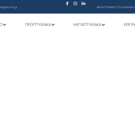
ogistics.ihu.gr
ΜΕΤΑΠΤΥΧΙΑΚΟ ΣΤΗ ΔΙΟΙΚΗΣΗ 
Ό
ΠΡΟΠΤΥΧΙΑΚΆ
ΜΕΤΑΠΤΥΧΙΑΚΆ
ΕΡΕΥ
Ενημέρωση για την Πρακτική Άσκηση 202