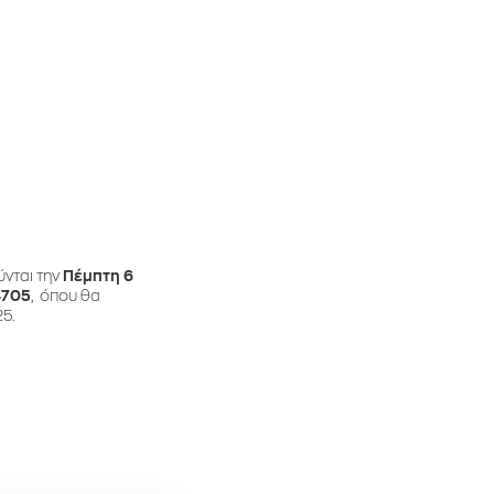
ύνται την
Πέμπτη 6
4705
, όπου θα
25.