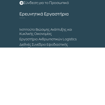
Σύνδεση για το Προσωπικό
Ερευνητικά Εργαστήρια
Ινστιτούτο Βιώσιμης Ανάπτυξης και
Κυκλικής Οικονομίας
Εργαστήριο Ανθρωπιστικών Logistics
Διεθνές Συνέδριο Εφοδιαστικής
Αλυσίδας
Μουσείο Επιστήμης και Τεχνολογίας
Επικοινωνία
Τα Campuses του ΔΙΠΑΕ