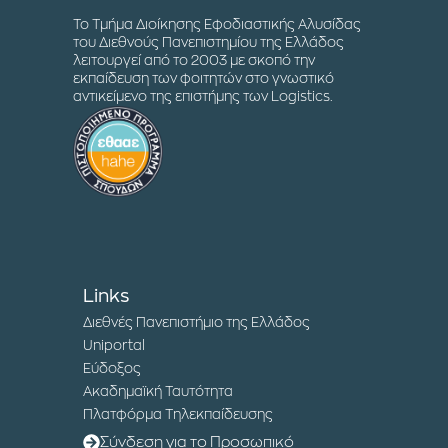
Το Τμήμα Διοίκησης Εφοδιαστικής Αλυσίδας
του Διεθνούς Πανεπιστημίου της Ελλάδος
λειτουργεί από το 2003 με σκοπό την
εκπαίδευση των φοιτητών στο γνωστικό
αντικείμενο της επιστήμης των Logistics.
Links
Διεθνές Πανεπιστήμιο της Ελλάδος
Uniportal
Εύδοξος
Ακαδημαϊκή Ταυτότητα
Πλατφόρμα Τηλεκπαίδευσης
Σύνδεση για το Προσωπικό