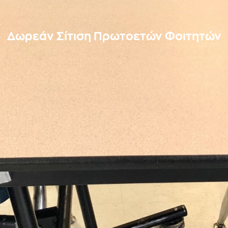
Δωρεάν Σίτιση Πρωτοετών Φοιτητών