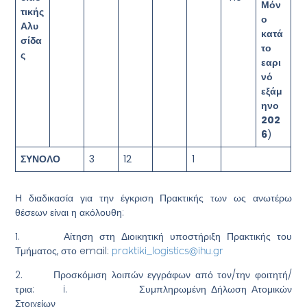
Μόν
τικής
ο
Αλυ
κατά
σίδα
το
ς
εαρι
νό
εξάμ
ηνο
202
6
)
ΣΥΝΟΛΟ
3
12
1
Η διαδικασία για την έγκριση Πρακτικής των ως ανωτέρω
θέσεων είναι η ακόλουθη:
1. Αίτηση στη Διοικητική υποστήριξη Πρακτικής του
Τμήματος, στο email:
praktiki_logistics@ihu.gr
2. Προσκόμιση λοιπών εγγράφων από τον/την φοιτητή/
τρια: i. Συμπληρωμένη Δήλωση Ατομικών
Στοιχείων