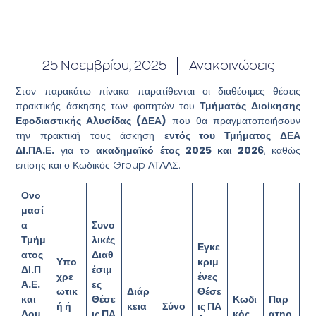
25 Νοεμβρίου, 2025
Ανακοινώσεις
Στον παρακάτω πίνακα παρατίθενται οι διαθέσιμες θέσεις
πρακτικής άσκησης των φοιτητών του
Τμήματός Διοίκησης
Εφοδιαστικής Αλυσίδας (ΔΕΑ)
που θα πραγματοποιήσουν
την πρακτική τους άσκηση
εντός του Τμήματος ΔΕΑ
ΔΙ.ΠΑ.Ε.
για το
ακαδημαϊκό έτος 2025 και 2026
, καθώς
επίσης και ο Κωδικός Group ΑΤΛΑΣ.
Ονο
μασί
α
Συνο
Τμήμ
λικές
Εγκε
ατος
Διαθ
Υπο
κριμ
ΔΙ.Π
έσιμ
χρε
ένες
Α.Ε.
ες
ωτικ
Διάρ
Θέσε
και
Θέσε
Κωδι
Παρ
ή ή
κεια
Σύνο
ις ΠΑ
Δομ
ις ΠΑ
κός
ατηρ