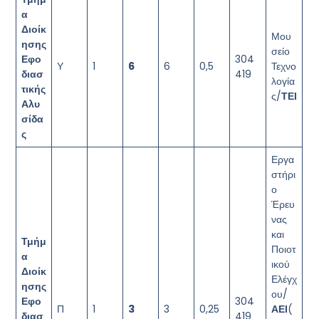
α
Διοίκ
Μου
ησης
σείο
Εφο
304
Υ
1
6
6
0,5
Τεχνο
διασ
419
λογία
τικής
ς/
ΤΕΙ
Αλυ
σίδα
ς
Εργα
στήρι
ο
Έρευ
νας
και
Τμήμ
Ποιοτ
α
ικού
Διοίκ
Ελέγχ
ησης
ου/
Εφο
304
Π
1
3
3
0,25
ΑΕΙ
(
διασ
419