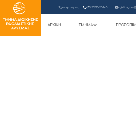
Έχετε ερωτήσεις;
+30 23510 20940
logisticsgram@l
ΑΡΧΙΚΗ
ΤΜΗΜΑ
ΠΡΟΣΩΠΙΚ
Διαδικτυακή Ομιλ