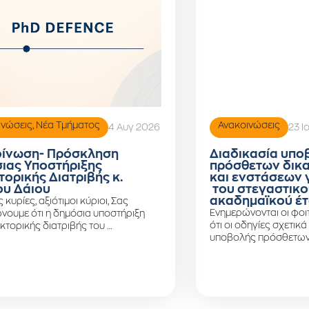
ινώσεις
,
Νέα Τμήματος
Ανακοινώσεις
4 Αυγ 2026
23 Ι
ίνωση- Πρόσκληση
Διαδικασία υπο
ιας Υποστήριξης
πρόσθετων δικ
τορικής Διατριβής κ.
και ενστάσεων 
υ Δάιου
του στεγαστικο
ακαδημαϊκού έτ
ς κυρίες, αξιότιμοι κύριοι, Σας
Ενημερώνονται οι φοιτ
νουμε ότι η δημόσια υποστήριξη
ότι οι οδηγίες σχετικά
κτορικής διατριβής του …
υποβολής πρόσθετων