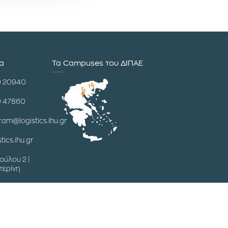
ία
Τα Campuses του ΔΙΠΑΕ
0 20940
0 47860
ram@logistics.ihu.gr
tics.ihu.gr
ούλου 2 |
τερίνη