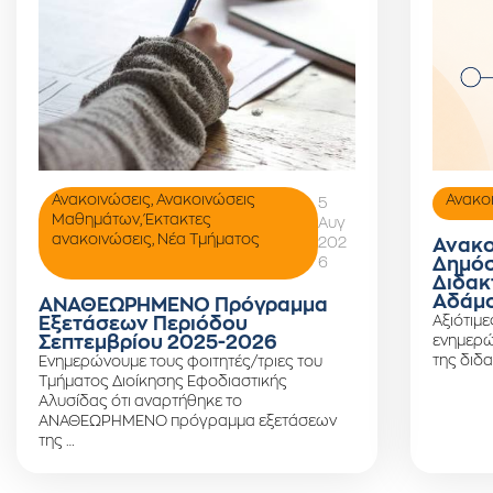
Ανακοινώσεις
,
Ανακοινώσεις
Ανακο
5
Μαθημάτων
,
Έκτακτες
Αυγ
ανακοινώσεις
,
Νέα Τμήματος
202
Ανακο
6
Δημόσ
Διδακ
Αδάμο
ΑΝΑΘΕΩΡΗΜΕΝΟ Πρόγραμμα
Αξιότιμε
Εξετάσεων Περιόδου
Σεπτεμβρίου 2025-2026
ενημερώ
της διδα
Ενημερώνουμε τους φοιτητές/τριες του
Τμήματος Διοίκησης Εφοδιαστικής
Αλυσίδας ότι αναρτήθηκε το
ΑΝΑΘΕΩΡΗΜΕΝΟ πρόγραμμα εξετάσεων
της …