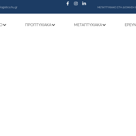
ogistics.ihu.gr
ΜΕΤΑΠΤΥΧΙΑΚΟ ΣΤΗ ΔΙΟΙΚΗΣΗ 
Ό
ΠΡΟΠΤΥΧΙΑΚΆ
ΜΕΤΑΠΤΥΧΙΑΚΆ
ΕΡΕΥ
ία με θέμα «Άγχος: Τι μου συμβαίνει και τ