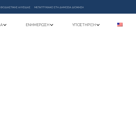
ΕΦΟΔΙΑΣΤΙΚΗΣ ΑΛΥΣΙΔΑΣ
ΜΕΤΑΠΤΥΧΙΑΚΟ ΣΤΗ ΔΗΜΟΣΙΑ ΔΙΟΙΚΗΣΗ
ΝΑ
ΕΝΗΜΈΡΩΣΗ
ΥΠΟΣΤΉΡΙΞΗ
ι μπορώ να κάνω;»