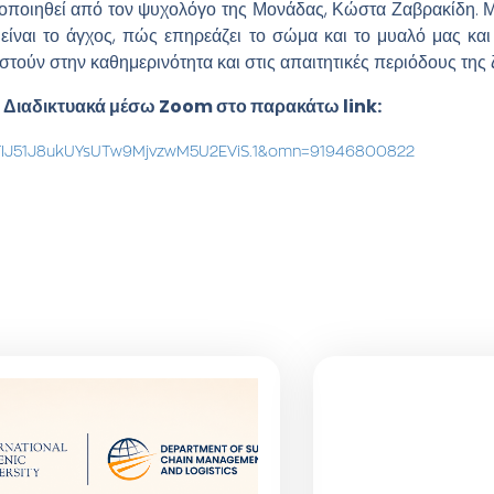
ποιηθεί από τον ψυχολόγο της Μονάδας, Κώστα Ζαβρακίδη. Μέ
ι είναι το άγχος, πώς επηρεάζει το σώμα και το μυαλό μας κ
τούν στην καθημερινότητα και στις απαιτητικές περιόδους της 
0, Διαδικτυακά μέσω Zoom στο παρακάτω link:
fTIJ51J8ukUYsUTw9MjvzwM5U2EViS.1&omn=91946800822