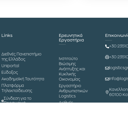
Links
Ερευνητικά
Επικοινων
Εργαστήρια
+30 2351
Διεθνές Πανεπιστήμιο
+30 2351
Ινστιτούτο
της Ελλάδος
Βιώσιμης
Uniportal
logisticsg
Ανάπτυξης και
Εύδοξος
Κυκλικής
info@logis
Ακαδημαϊκή Ταυτότητα
Οικονομίας
Πλατφόρμα
Εργαστήριο
Κανελλοπ
Τηλεκπαίδευσης
Ανθρωπιστικών
60100 Κα
Logistics
Σύνδεση για το
Διεθνές
Προσωπικό
Συνέδριο
Εφοδιαστικής
Αλυσίδας
Μουσείο