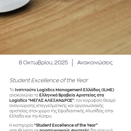
8 Οκτωβρίου, 2025
Ανακοινώσεις
Student Excellence of the Year
Το
Ινστιτούτο Logistics Management Ελλάδος (ILME)
ανακοινώνει τα
Ελληνικά Βραβεία Αριστείας στα
Logistics “ΜΕΓΑΣ ΑΛΕΞΑΝΔΡΟΣ”
, τον κορυφαίο θεσμό
αναγνώρισης επαγγελματικής και οργανωσιακής
αριστείας στον χώρο της Εφοδιαστικής Αλυσίδας στην
Ελλάδα και την Κύπρο.
Η κατηγορία
“Student Excellence of the Year”
απευθύνεται σε
προπτυχιακούς φοιτητές
δημόσιων ή