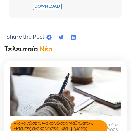
DOWNLOAD
Share the Post:
Τελευταία
Νέα
Ανακοινώσεις
,
Ανακοινώσεις Μαθημάτων
,
5 Αυγ
Έκτακτες ανακοινώσεις
,
Νέα Τμήματος
2026