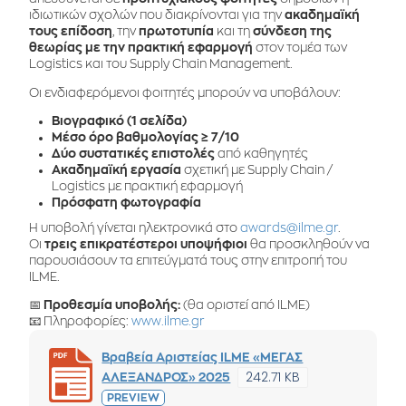
ιδιωτικών σχολών που διακρίνονται για την
ακαδημαϊκή
τους επίδοση
, την
πρωτοτυπία
και τη
σύνδεση της
θεωρίας με την πρακτική εφαρμογή
στον τομέα των
Logistics και του Supply Chain Management.
Οι ενδιαφερόμενοι φοιτητές μπορούν να υποβάλουν:
Βιογραφικό (1 σελίδα)
Μέσο όρο βαθμολογίας ≥ 7/10
Δύο συστατικές επιστολές
από καθηγητές
Ακαδημαϊκή εργασία
σχετική με Supply Chain /
Logistics με πρακτική εφαρμογή
Πρόσφατη φωτογραφία
Η υποβολή γίνεται ηλεκτρονικά στο
awards@ilme.gr
.
Οι
τρεις επικρατέστεροι υποψήφιοι
θα προσκληθούν να
παρουσιάσουν τα επιτεύγματά τους στην επιτροπή του
ILME.
📅
Προθεσμία υποβολής:
(θα οριστεί από ILME)
📧 Πληροφορίες:
www.ilme.gr
Βραβεία Αριστείας ILME «ΜΕΓΑΣ
242.71 KB
ΑΛΕΞΑΝΔΡΟΣ» 2025
PREVIEW