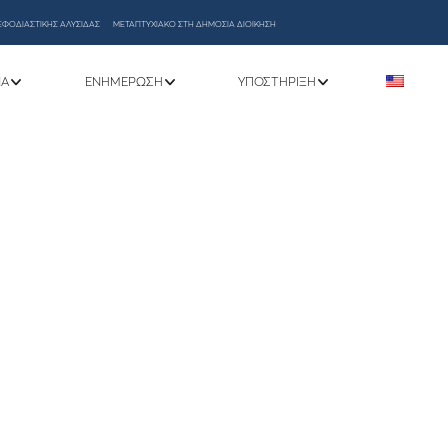
ΕΦΟΔΙΑΣΤΙΚΗΣ ΑΛΥΣΙΔΑΣ
ΜΕΤΑΠΤΥΧΙΑΚΟ ΣΤΗ ΔΗΜΟΣΙΑ ΔΙΟΙΚΗΣΗ
ΝΑ
ΕΝΗΜΈΡΩΣΗ
ΥΠΟΣΤΉΡΙΞΗ
ΤΙΚΩΝ ΜΑΘΗΜΑΤΩΝ 2024-