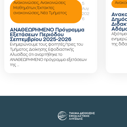
Ανακοινώσεις
,
Ανακοινώσεις
Ανακο
5
Μαθημάτων
,
Έκτακτες
Αυγ
ανακοινώσεις
,
Νέα Τμήματος
202
Ανακο
6
Δημόσ
Διδακ
Αδάμο
ΑΝΑΘΕΩΡΗΜΕΝΟ Πρόγραμμα
Αξιότιμε
Εξετάσεων Περιόδου
Σεπτεμβρίου 2025-2026
ενημερώ
της διδα
Ενημερώνουμε τους φοιτητές/τριες του
Τμήματος Διοίκησης Εφοδιαστικής
Αλυσίδας ότι αναρτήθηκε το
ΑΝΑΘΕΩΡΗΜΕΝΟ πρόγραμμα εξετάσεων
της …