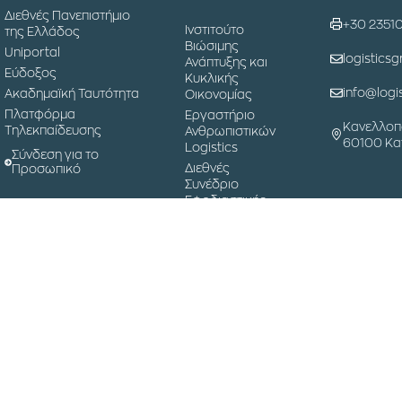
Διεθνές Πανεπιστήμιο
+30 2351
Ινστιτούτο
της Ελλάδος
Βιώσιμης
Uniportal
logisticsg
Ανάπτυξης και
Εύδοξος
Κυκλικής
info@logis
Ακαδημαϊκή Ταυτότητα
Οικονομίας
Πλατφόρμα
Εργαστήριο
Κανελλοπ
Τηλεκπαίδευσης
Ανθρωπιστικών
60100 Κα
Logistics
Σύνδεση για το
Διεθνές
Προσωπικό
Συνέδριο
Εφοδιαστικής
Αλυσίδας
Μουσείο
Επιστήμης και
Τεχνολογίας