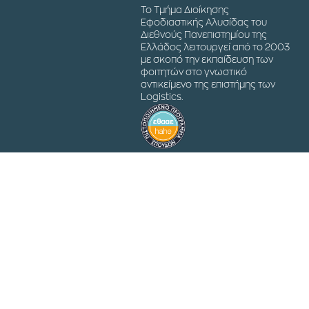
Το Τμήμα Διοίκησης
Εφοδιαστικής Αλυσίδας του
Διεθνούς Πανεπιστημίου της
Ελλάδος λειτουργεί από το 2003
με σκοπό την εκπαίδευση των
φοιτητών στο γνωστικό
αντικείμενο της επιστήμης των
Logistics.
Powered by
Pi tech