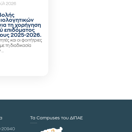
ούλ 2026
βολής
αιολογητικών
για τη χορήγηση
ύ επιδόματος
ους 2025-2026.
ητές και οι φοιτήτριες
 με τη διαδικασία
 …
ία
Τα Campuses του ΔΙΠΑΕ
0 20940