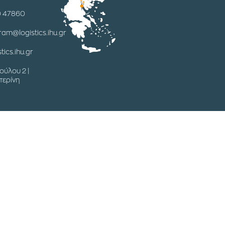
0 47860
ram@logistics.ihu.gr
tics.ihu.gr
ούλου 2 |
τερίνη