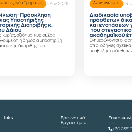
ινώσεις
,
Νέα Τμήματος
Ανακοινώσεις
4 Αυγ 2026
23 Ι
ίνωση- Πρόσκληση
Διαδικασία υπο
ιας Υποστήριξης
πρόσθετων δικ
τορικής Διατριβής κ.
και ενστάσεων 
υ Δάιου
του στεγαστικο
ακαδημαϊκού έτ
ς κυρίες, αξιότιμοι κύριοι, Σας
Ενημερώνονται οι φοιτ
νουμε ότι η δημόσια υποστήριξη
ότι οι οδηγίες σχετικά
κτορικής διατριβής του …
υποβολής πρόσθετων
Links
Ερευνητικά
Επικοινων
Εργαστήρια
+30 2351