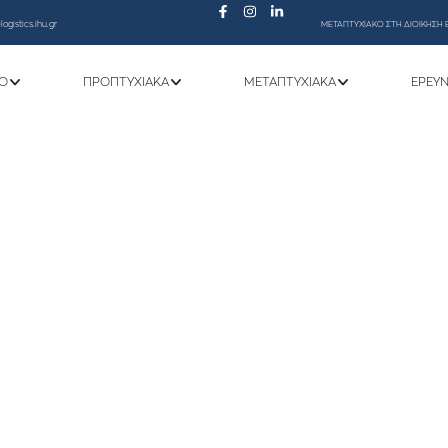
ogistics.ihu.gr
ΜΕΤΑΠΤΥΧΙΑΚΟ ΣΤΗ ΔΙΟΙΚΗΣΗ 
Ό
ΠΡΟΠΤΥΧΙΑΚΆ
ΜΕΤΑΠΤΥΧΙΑΚΆ
ΕΡΕΥ
ΓΙΑ ΤΟ ΠΡΟΓΡΑΜΜΑ ΕΞΕΤΑΣΕΩΝ ΘΕΩΡΗ
2025