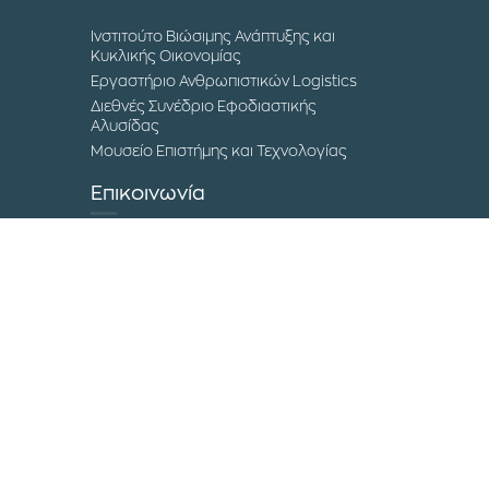
Ινστιτούτο Βιώσιμης Ανάπτυξης και
Κυκλικής Οικονομίας
Εργαστήριο Ανθρωπιστικών Logistics
Διεθνές Συνέδριο Εφοδιαστικής
Αλυσίδας
Μουσείο Επιστήμης και Τεχνολογίας
Επικοινωνία
Τα Campuses του ΔΙΠΑΕ