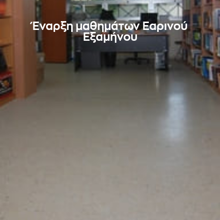
Έναρξη μαθημάτων Εαρινού
Εξαμήνου