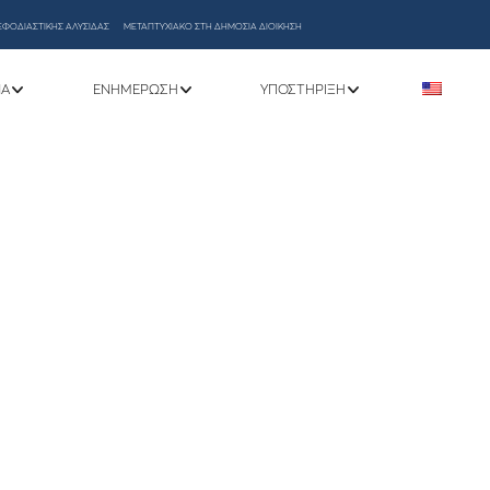
ΕΦΟΔΙΑΣΤΙΚΗΣ ΑΛΥΣΙΔΑΣ
ΜΕΤΑΠΤΥΧΙΑΚΟ ΣΤΗ ΔΗΜΟΣΙΑ ΔΙΟΙΚΗΣΗ
ΝΑ
ΕΝΗΜΈΡΩΣΗ
ΥΠΟΣΤΉΡΙΞΗ
Πρόσκλησης Εκδήλωσης
ς διδακτορικού στο πλαίσιο
-2027», «Δράσεις διά βίου
ικής εμπειρίας σε νέους
ρινό εξάμηνο του Τμήματος