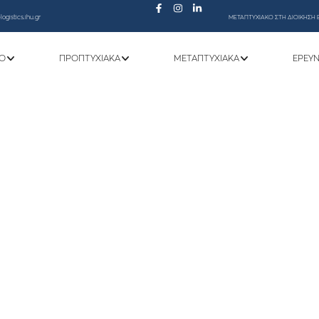
ogistics.ihu.gr
ΜΕΤΑΠΤΥΧΙΑΚΟ ΣΤΗ ΔΙΟΙΚΗΣΗ 
Ό
ΠΡΟΠΤΥΧΙΑΚΆ
ΜΕΤΑΠΤΥΧΙΑΚΆ
ΕΡΕΥ
ινάκων αξιολόγησης των υποψηφίων της 
 αιτήσεων από νέους επιστήμονες κατόχου
ινο δυναμικό και κοινωνική συνοχή 2021
κπαίδευση (απόκτηση ακαδημαϊκής διδακτ
ακτορικού) ακ. έτους 2025 – 2026» χειμε
Διοίκησης Εφοδιαστικής Αλυσίδας