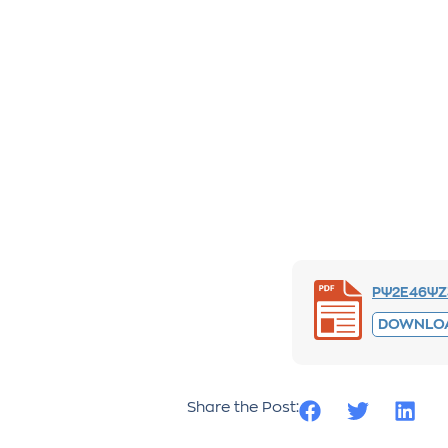
ΡΨ2Ε46ΨΖ3
DOWNLO
Share the Post: