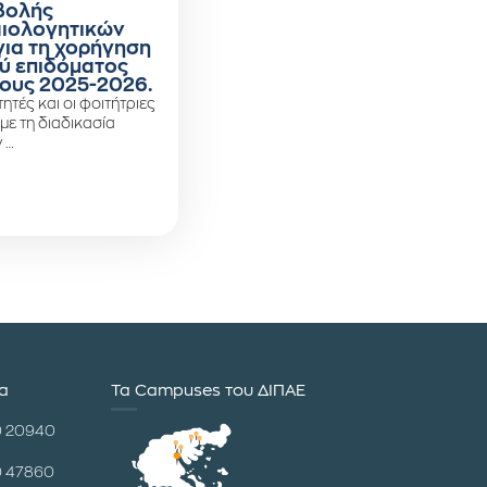
βολής
αιολογητικών
για τη χορήγηση
ύ επιδόματος
ους 2025-2026.
ητές και οι φοιτήτριες
 με τη διαδικασία
 …
ία
Τα Campuses του ΔΙΠΑΕ
0 20940
0 47860