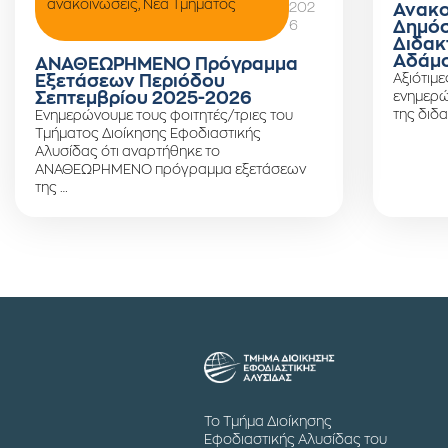
ανακοινώσεις
,
Νέα Τμήματος
202
Ανακο
6
Δημόσ
Διδακ
Αδάμο
ΑΝΑΘΕΩΡΗΜΕΝΟ Πρόγραμμα
Αξιότιμε
Εξετάσεων Περιόδου
Σεπτεμβρίου 2025-2026
ενημερώ
της διδα
Ενημερώνουμε τους φοιτητές/τριες του
Τμήματος Διοίκησης Εφοδιαστικής
Αλυσίδας ότι αναρτήθηκε το
ΑΝΑΘΕΩΡΗΜΕΝΟ πρόγραμμα εξετάσεων
της …
Το Τμήμα Διοίκησης
Εφοδιαστικής Αλυσίδας του