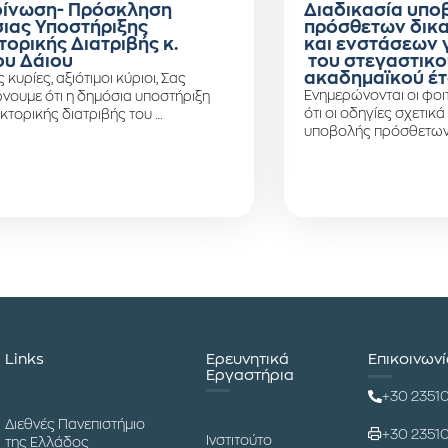
ίνωση- Πρόσκληση
Διαδικασία υπο
ιας Υποστήριξης
πρόσθετων δικ
τορικής Διατριβής κ.
και ενστάσεων 
υ Δάιου
του στεγαστικο
ακαδημαϊκού έτ
ς κυρίες, αξιότιμοι κύριοι, Σας
Ενημερώνονται οι φοιτ
νουμε ότι η δημόσια υποστήριξη
ότι οι οδηγίες σχετικά
κτορικής διατριβής του …
υποβολής πρόσθετων
Links
Ερευνητικά
Επικοινων
Εργαστήρια
+30 2351
Διεθνές Πανεπιστήμιο
+30 2351
Ινστιτούτο
της Ελλάδος