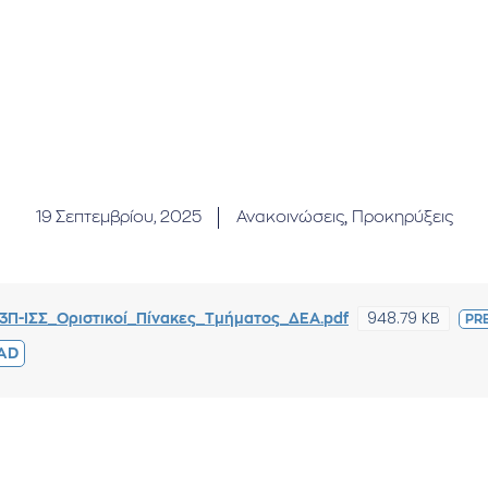
19 Σεπτεμβρίου, 2025
Ανακοινώσεις
,
Προκηρύξεις
948.79 KB
Π-ΙΣΣ_Οριστικοί_Πίνακες_Τμήματος_ΔΕΑ.pdf
PR
AD