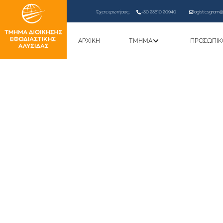
Έχετε ερωτήσεις;
+30 23510 20940
logisticsgram@l
ΑΡΧΙΚΗ
ΤΜΗΜΑ
ΠΡΟΣΩΠΙΚ
Έγκριση οριστικών π
Ενδιαφέροντος για υποβολή
του προγράμματος «Ανθρώπ
μάθησης στην Ανώτατη Ε
επιστήμονες κατόχους διδ