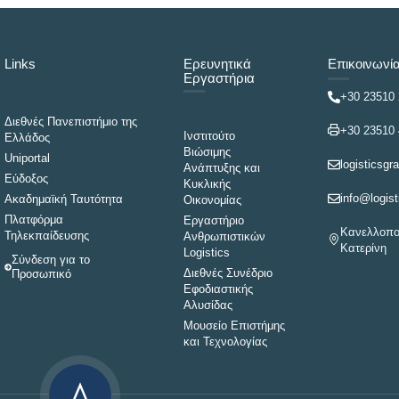
Links
Ερευνητικά
Επικοινωνί
Εργαστήρια
+30 23510
Διεθνές Πανεπιστήμιο της
+30 23510
Ινστιτούτο
Ελλάδος
Βιώσιμης
Uniportal
logisticsgr
Ανάπτυξης και
Εύδοξος
Κυκλικής
info@logist
Ακαδημαϊκή Ταυτότητα
Οικονομίας
Πλατφόρμα
Εργαστήριο
Κανελλοπού
Τηλεκπαίδευσης
Ανθρωπιστικών
Κατερίνη
Logistics
Σύνδεση για το
Διεθνές Συνέδριο
Προσωπικό
Εφοδιαστικής
Αλυσίδας
Μουσείο Επιστήμης
και Τεχνολογίας