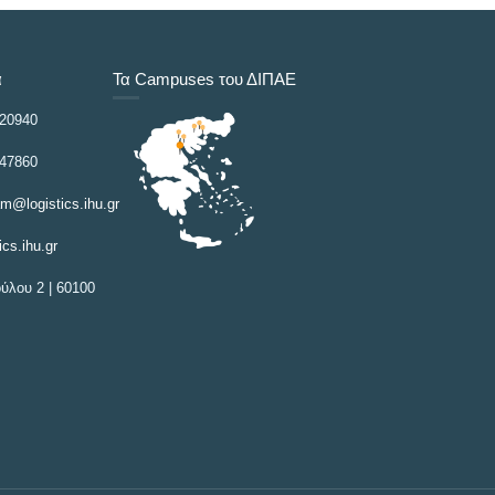
α
Τα Campuses του ΔΙΠΑΕ
 20940
 47860
am@logistics.ihu.gr
ics.ihu.gr
λου 2 | 60100