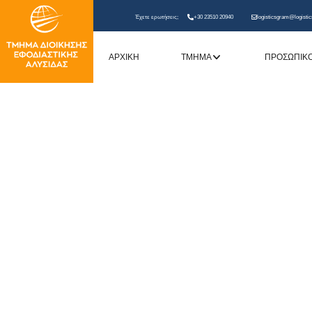
Έχετε ερωτήσεις;
+30 23510 20940
logisticsgram@logistic
ΑΡΧΙΚΗ
ΤΜΗΜΑ
ΠΡΟΣΩΠΙΚ