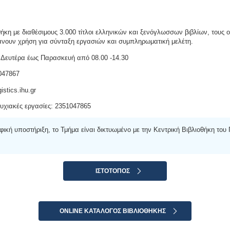
θήκη με διαθέσιμους 3.000 τίτλοι ελληνικών και ξενόγλωσσων βιβλίων, τους οπ
άνουν χρήση για σύνταξη εργασιών και συμπληρωματική μελέτη.
: Δευτέρα έως Παρασκευή από 08.00 -14.30
047867
istics.ihu.gr
υχιακές εργασίες: 2351047865
φική υποστήριξη, το Τμήμα είναι δικτυωμένο με την Κεντρική Βιβλιοθήκη του
ΙΣΤΟΤΟΠΟΣ
ONLINE ΚΑΤΆΛΟΓΟΣ ΒΙΒΛΙΟΘΉΚΗΣ