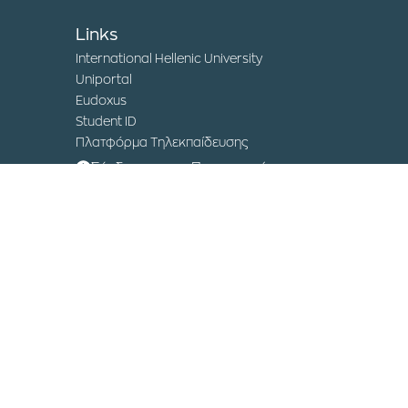
Links
International Hellenic University
Uniportal
Eudoxus
Student ID
Πλατφόρμα Τηλεκπαίδευσης
Σύνδεση για το Προσωπικό
Research Laboratories
Institute of Sustainable Development and
Circular Economy
Humanitarian Logistics Laboratory
International Supply Chain Conference
Museum of Science and Technology
Contact