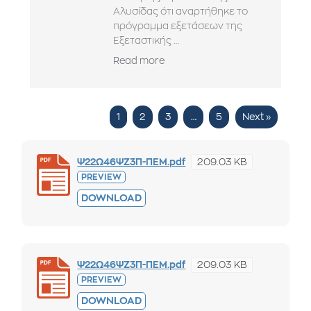
Αλυσίδας ότι αναρτήθηκε το
πρόγραμμα εξετάσεων της
Εξεταστικής …
Read more
1
2
3
…
5
Next »
209.03 KB
Ψ22Ω46ΨΖ3Π-ΠΕΜ.pdf
PREVIEW
DOWNLOAD
209.03 KB
Ψ22Ω46ΨΖ3Π-ΠΕΜ.pdf
PREVIEW
DOWNLOAD