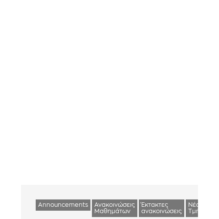
Announcements
Ανακοινώσεις
Έκτακτες
Νέα
Μαθημάτων
ανακοινώσεις
Τμήματος