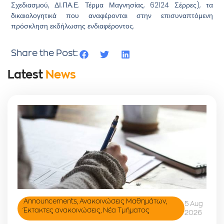
Σχεδιασμού, ΔΙ.ΠΑ.Ε. Τέρμα Μαγνησίας, 62124 Σέρρες), τα
δικαιολογητικά που αναφέρονται στην επισυναπτόμενη
πρόσκληση εκδήλωσης ενδιαφέροντος.
Share the Post:
Latest
News
Announcements
,
Ανακοινώσεις Μαθημάτων
,
5 Aug
Έκτακτες ανακοινώσεις
,
Νέα Τμήματος
2026