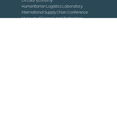
Circular Economy
Humanitarian Logistics Laboratory
International Supply Chain Conference
Museum of Science and Technology
Contact
IHU Campuses