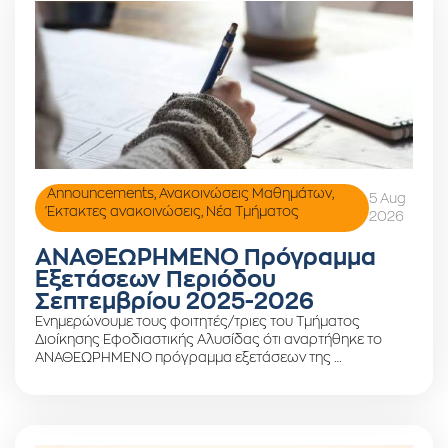
Announcements
,
Ανακοινώσεις Μαθημάτων
,
5 Aug
Έκτακτες ανακοινώσεις
,
Νέα Τμήματος
2026
ΑΝΑΘΕΩΡΗΜΕΝΟ Πρόγραμμα
Εξετάσεων Περιόδου
Σεπτεμβρίου 2025-2026
Ενημερώνουμε τους φοιτητές/τριες του Τμήματος
Διοίκησης Εφοδιαστικής Αλυσίδας ότι αναρτήθηκε το
ΑΝΑΘΕΩΡΗΜΕΝΟ πρόγραμμα εξετάσεων της …